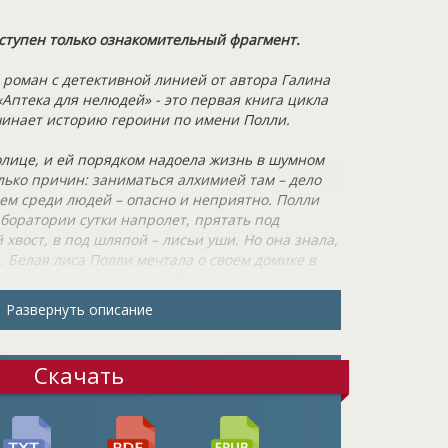
ступен только ознакомительный фрагмент.
роман с детективной линией от автора Галина
Аптека для нелюдей» - это первая книга цикла
чинает историю героини по имени Полли.
олице, и ей порядком надоела жизнь в шумном
лько причин: заниматься алхимией там – дело
ем среди людей – опасно и неприятно. Полли
боратории сутки напролет, прятать под
вост, в под шляпой – лисьи уши. Но она знала,
а. Белая лиса Полли мечтала о своем домике в
е, она целых два года работала днями и
дую копейку, и, наконец, насобирала нужную
Развернуть описание
 своей мечты с видом на фонтанную площадь.
м планировала остаться на долгие годы, девушка
Скачать
риятностями. Мелкий воришка пытался утащить у
 и деньгами, но он-то не знал, что имеет дело
а с лисой! Пара прыжков, и вот Полли прижучила
и коготками. Неприятный осадочек остался,