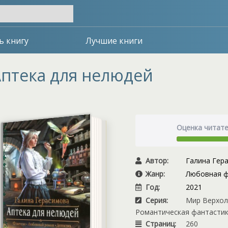
ь книгу
Лучшие книги
птека для нелюдей
Оценка читат
Автор:
Галина Гер
Жанр:
Любовная ф
Год:
2021
Серия:
Мир Верхоль
Романтическая фантасти
Страниц:
260