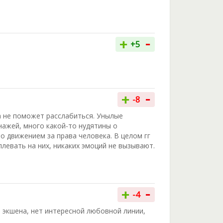
-
+
+5
-
+
-8
га не поможет расслабиться. Унылые
нажей, много какой-то нудятины о
то движением за права человека. В целом гг
плевать на них, никаких эмоций не вызывают.
-
+
-4
о экшена, нет интересной любовной линии,