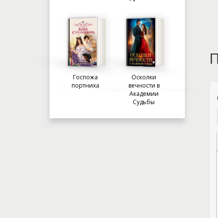
П
Госпожа
Осколки
портниха
вечности в
Академии
Судьбы