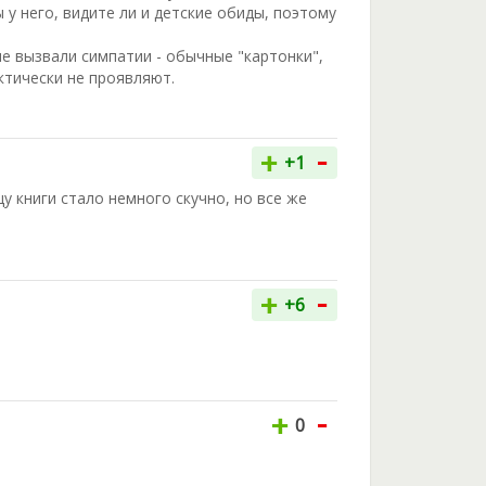
 у него, видите ли и детские обиды, поэтому
не вызвали симпатии - обычные "картонки",
ктически не проявляют.
-
+
+1
цу книги стало немного скучно, но все же
-
+
+6
-
+
0