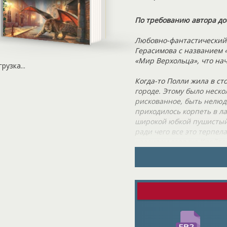
По требованию автора до
Любовно-фантастический 
Герасимова с названием «
«Мир Верхольца», что на
грузка...
Когда-то Полли жила в ст
городе. Этому было неско
рискованное, быть нелюд
приходилось корпеть в ла
широкой юбкой пушистый х
ради чего все это терпел
красивом городке Крейтон
ночами, откладывала каж
сумму, чтобы купить дом
Прибыв в город, в которо
сразу столкнулась с неп
нее саквояж с документами
не с простым человеком, 
паренька, угрожая острым