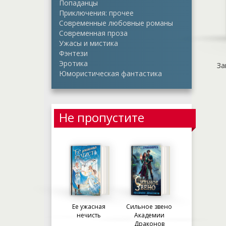
Попаданцы
Приключения: прочее
Современные любовные романы
Современная проза
Ужасы и мистика
Фэнтези
Эротика
За
Юмористическая фантастика
Не пропустите
Ее ужасная
Сильное звено
нечисть
Академии
Драконов