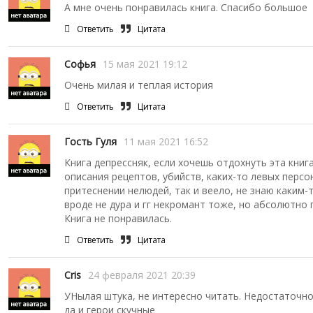
А мне очень понравилась книга. Спасибо большое
Ответить
Цитата
Софья
15 мая 2021 19:12
Очень милая и теплая история
Ответить
Цитата
Гость Гуля
11 мая 2021 16:52
Книга депрессняк, если хочешь отдохнуть эта кни
описания рецептов, убийств, каких-то левых персо
притеснении нелюдей, так и веело, не знаю каким-
вроде не дура и гг некромант тоже, но абсолютно 
Книга не понравилась.
Ответить
Цитата
Cris
24 февраля 2021 20:39
​УНылая штука, не интересно читать. Недостаточн
да и герои скучные ​​​