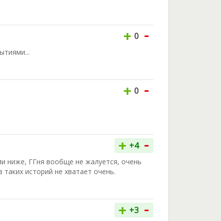
-
+
0
тиями...
-
+
0
-
+
+4
и ниже, ГГня вообще не жалуется, очень
з таких историй не хватает очень.
-
+
+3