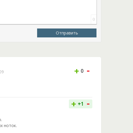
0
Отправить
-
+
0
09
-
+
+1
.
х ноток.