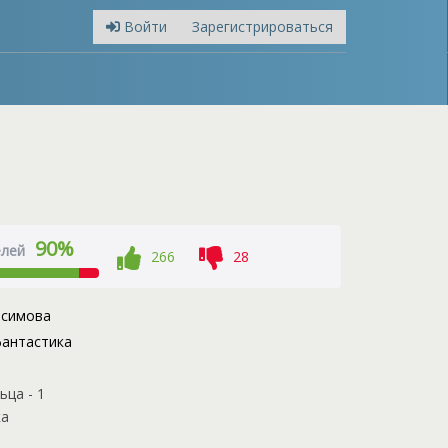
Войти
Зарегистрироваться
90%
елей
266
28
асимова
антастика
ца - 1
ка