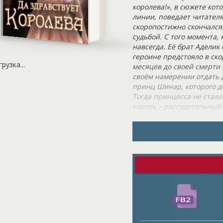
королева!», в сюжете ко
линии, поведает читател
скоропостижно скончался,
судьбой. С того момента,
навсегда. Её брат Аделик
героине предстояло в ско
грузка...
месяцев до своей смерти
своём намерении отдать 
принц Шинар, которого де
Тогда принцесса не стала
король – рассудительный 
обиду. Вот только слишк
переросли в обещания. О
сразу же объявился в зам
Лиата всегда понимала, ч
значит, вынуждена дейст
государства Литании. С д
хорошей женой, но она ни
первого желающего, да е
надменным человеком, ко
грезил о троне. Более то