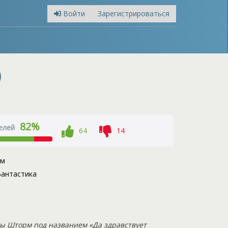
Войти
Зарегистрироваться
)
82%
елей
64
14
рм
антастика
ы Шторм под названием «Да здравствует