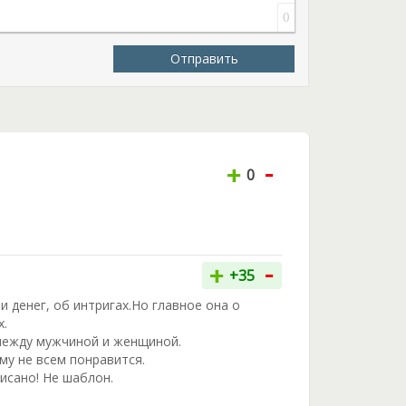
0
Отправить
-
+
0
-
+
+35
 денег, об интригах.Но главное она о
х.
между мужчиной и женщиной.
му не всем понравится.
писано! Не шаблон.