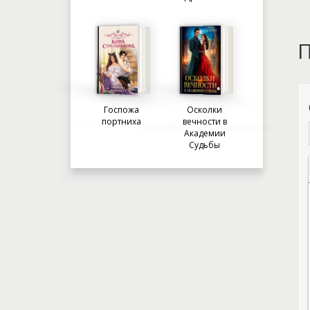
П
Госпожа
Осколки
портниха
вечности в
Академии
Судьбы