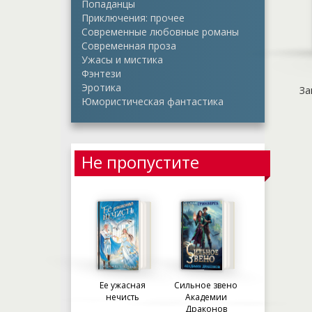
Попаданцы
Приключения: прочее
Современные любовные романы
Современная проза
Ужасы и мистика
Фэнтези
Эротика
За
Юмористическая фантастика
Не пропустите
Ее ужасная
Сильное звено
нечисть
Академии
Драконов