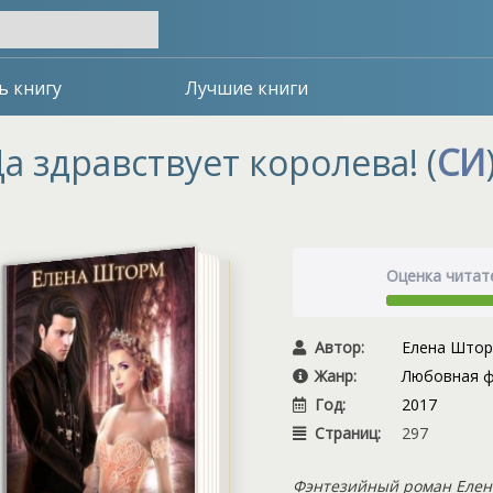
ь книгу
Лучшие книги
а здравствует королева! (
СИ
Оценка читат
Автор:
Елена Што
Жанр:
Любовная ф
Год:
2017
Страниц:
297
Фэнтезийный роман Елен