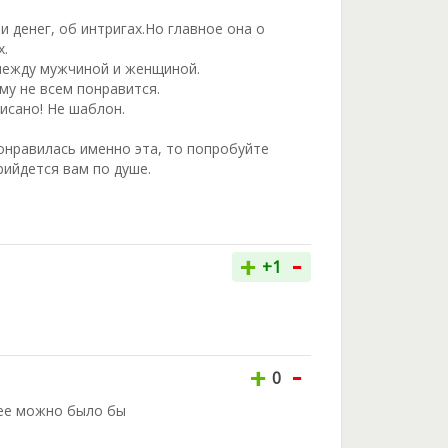
 денег, об интригах.Но главное она о
х.
между мужчиной и женщиной.
му не всем понравится.
писано! Не шаблон.
понравилась именно эта, то попробуйте
рийдется вам по душе.
-
+
+1
-
+
0
нее можно было бы