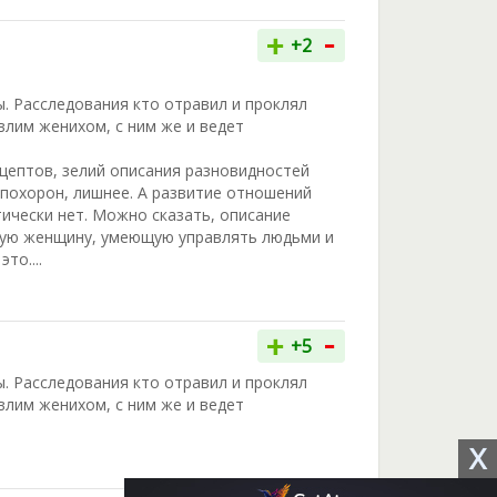
-
+
+2
ы. Расследования кто отравил и проклял
влим женихом, с ним же и ведет
ецептов, зелий описания разновидностей
 похорон, лишнее. А развитие отношений
ктически нет. Можно сказать, описание
рую женщину, умеющую управлять людьми и
то....
-
+
+5
ы. Расследования кто отравил и проклял
влим женихом, с ним же и ведет
X