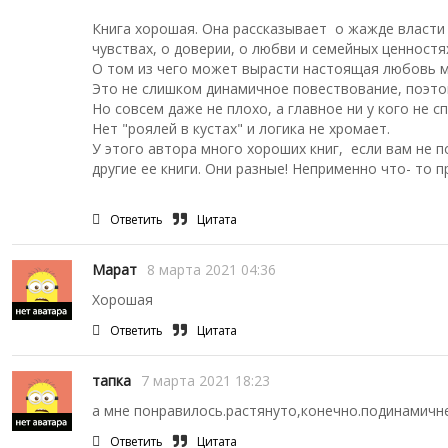
Книга хорошая. Она рассказывает о жажде власти и
чувствах, о доверии, о любви и семейных ценностя
О том из чего может вырасти настоящая любовь 
Это не слишком динамичное повествование, поэто
Но совсем даже не плохо, а главное ни у кого не с
Нет "роялей в кустах" и логика не хромает.
У этого автора много хороших книг, если вам не 
другие ее книги. Они разные! Неприменно что- то п
Ответить
Цитата
Марат
8 марта 2021 04:36
Хорошая
Ответить
Цитата
тапка
7 марта 2021 18:23
а мне понравилось.растянуто,конечно.подинамич
Ответить
Цитата