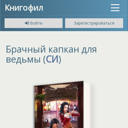
Книгофил
Toggle
navigat
Войти
Зарегистрироваться
Брачный капкан для
ведьмы (
СИ
)