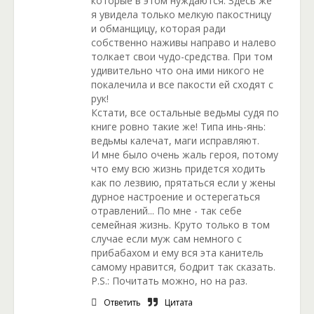
которые в этом нуждаются. Здесь же
я увидела только мелкую пакостницу
и обманщицу, которая ради
собственно наживы направо и налево
толкает свои чудо-средства. При том
удивительно что она ими никого не
покалечила и все пакости ей сходят с
рук!
Кстати, все остальные ведьмы судя по
книге ровно такие же! Типа инь-янь:
ведьмы калечат, маги исправляют.
И мне было очень жаль героя, потому
что ему всю жизнь придется ходить
как по лезвию, прятаться если у жены
дурное настроение и остерегаться
отравлений... По мне - так себе
семейная жизнь. Круто только в том
случае если муж сам немного с
прибабахом и ему вся эта канитель
самому нравится, бодрит так сказать.
P.S.: Почитать можно, но на раз.
Ответить
Цитата