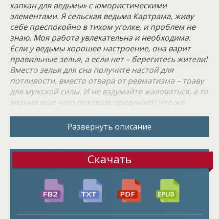
капкан для ведьмы» с юмористическими
элементами. Я сельская ведьма Картрама, живу
себе преспокойно в тихом уголке, и проблем не
знаю. Моя работа увлекательна и необходима.
Если у ведьмы хорошее настроение, она варит
правильные зелья, а если нет – берегитесь жители!
Вместо зелья для сна получите настой для
потливости, вместо отвара от ревматизма – траву
для мужской силы. И не вздумайте жаловаться, а то
ведьма еще чего похлеще придумает! Что же
поделать, такова природа магии ведьм. Чем
больше пакостей, тем больше укрепляется дар.
Развернуть описание
Картраму, несмотря на все выходки, любили и
уважали, ибо иначе никак. Плохое отношение к
Скачать
ведьме не пойдет на пользу ни одному жителю.
Главное – не злить вредную, и всё будет хорошо. А
что, если ведьму разозлил кто-то другой?
Например, гость из столицы, который принес
плохие вести? Тогда всем жителям не стоит и