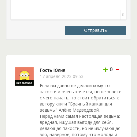
ворчливую ведьму.
0
Читателей ждет оригинальная история в стиле
бытового фэнтези, которая не лишена интриг и
Отправить
острых событий. Легкая юмористическая книга,
которая способна поднять настроение и погрузить
аудиторию в фантастическую реальность.
-
+
0
Гость Юлия
17 апреля 2023 09:53
Если вы давно не делали кому-то
пакости и очень хочется, но не знаете
с чего начать, то стоит обратиться к
автору книги "Брачный капкан для
ведьмы" Алёне Медведевой.
Перед нами самая настоящая ведьма:
вредная, ищущая выгоду для себя,
делающая пакости, но не излучающая
зло, наверное, потому что молода и