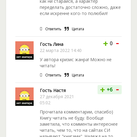
как ни старайся, а характер
переделать достаточно сложно, даже
если искренне кого-то полюбил!
Ответить
Цитата
-
+
0
Гость Лина
22 марта 2022 14:40
У автора кризис жанра! Можно не
читать!
Ответить
Цитата
-
+
+6
Гость Настя
27 декабря 2021
05:02
Прочитала комментарии, спасибо)
Книгу читать не буду. Вообще
заметила, что комменты интереснее
читать, чем то, что на сайтах СИ
называют "книгами". Надежд на то,