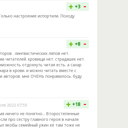
-
+
+3
Только настроение испортили. Походу
-
+
+8
второв. лингвистических ляпов нет.
и читателей. кровищи нет. страдашек нет.
зможность отдохнуть читая есть. а сахар
ара в крови. и можно читать вместе с
и авторов. мне ОЧЕНЬ понравилось. буду
-
+
+18
еля 2022 07:55
мя ничего не понятно... Второстепенные
сли про сестру главного героя в начале
был якобы семейный ужин её там тоже не