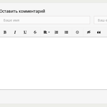
настоящие боевые маги! 
самоуверенные. Для таки
Оставить комментарий
которые ни на что не спо
лицемерные чародеи, они
опасно для жизни обидет
мстительны и злопамятны
Читателей в скором време
Полужирный
Курсив
Подчеркнутый
Зачеркнутый
Выравнивание
Нумерованный список
Маркированный список
Вставить смайлик
Вставка скры
Вставк
В
развивающаяся в любимом
приключениями молодой и
лучше не ссориться и не 
всём этом – в новом ром
Вудворт и Екатерины Вас