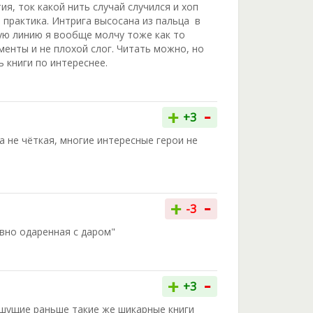
я, ток какой нить случай случился и хоп
е практика. Интрига высосана из пальца в
ую линию я вообще молчу тоже как то
менты и не плохой слог. Читать можно, но
ть книги по интереснее.
-
+
+3
а не чёткая, многие интересные герои не
-
+
-3
вно одаренная с даром"
-
+
+3
 пишущие раньше такие же шикарные книги