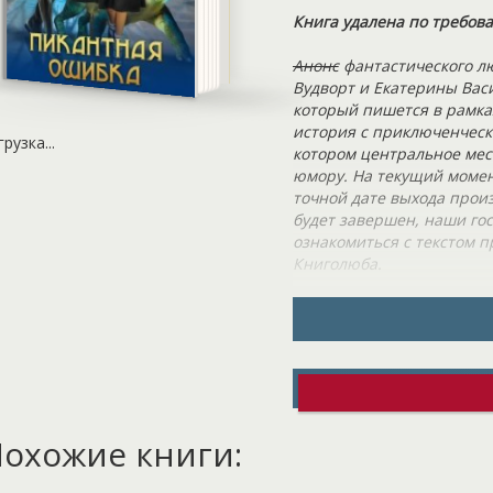
Книга удалена по требов
Анонс
фантастического лю
Вудворт и Екатерины Вас
который пишется в рамка
история с приключенческ
грузка...
котором центральное мест
юмору. На текущий момент
точной дате выхода произ
будет завершен, наши го
ознакомиться с текстом 
Книголюба.
Всем известно о щедрост
новому указу императора
обучение в академии, а по
Служить его высочеству –
вознаграждают жалование
поступление в одну из ст
может быть лучше, чем п
охожие книги:
будни оказались не таким
представляла ведьмочка. 