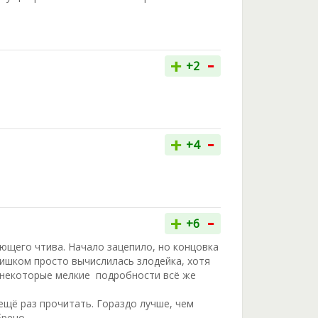
-
+
+2
-
+
+4
-
+
+6
яющего чтива. Начало зацепило, но концовка
слишком просто вычислилась злодейка, хотя
 некоторые мелкие подробности всё же
ещё раз прочитать. Гораздо лучше, чем
брено.