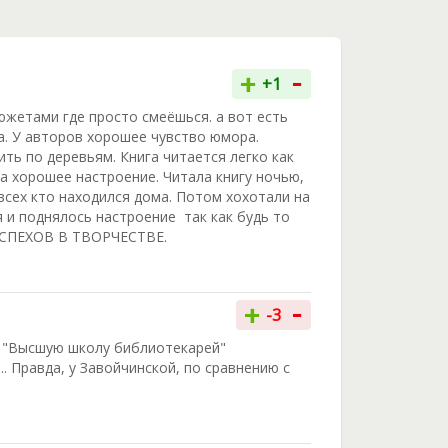
-
+
+1
сюжетами где просто смеёшься. а вот есть
а. У авторов хорошее чувство юмора.
ть по деревьям. Книга читается легко как
за хорошее настроение. Читала книгу ночью,
 всех кто находился дома. Потом хохотали на
я и поднялось настроение так как будь то
 УСПЕХОВ В ТВОРЧЕСТВЕ.
-
+
-3
а "Высшую школу библиотекарей"
.. Правда, у Завойчинской, по сравнению с