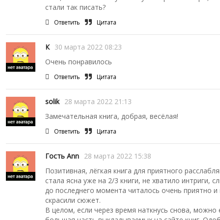
стали так писать?
Ответить
Цитата
К
30 марта 2022 08:23
Очень понравилось
Ответить
Цитата
solik
28 марта 2022 21:13
Замечательная книга, добрая, весёлая!
Ответить
Цитата
Гость Ann
28 марта 2022 15:38
Позитивная, лёгкая книга для приятного расслабл
стала ясна уже на 2/3 книги, не хватило интриги, 
до последнего момента читалось очень приятно и
скрасили сюжет.
В целом, если через время наткнусь снова, можно 
большая часть выкладываемых на сайте книг. Одо