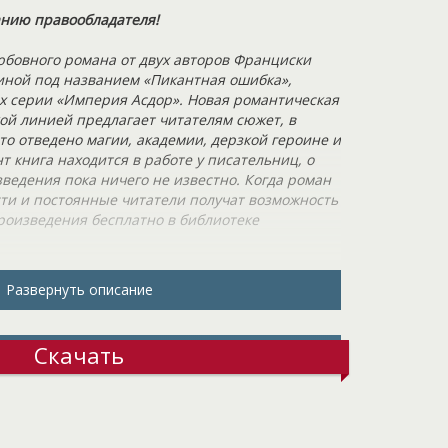
анию правообладателя!
бовного романа от двух авторов Франциски
иной под названием «Пикантная ошибка»,
х серии «Империя Асдор». Новая романтическая
ой линией предлагает читателям сюжет, в
о отведено магии, академии, дерзкой героине и
 книга находится в работе у писательниц, о
ведения пока ничего не известно. Когда роман
сти и постоянные читатели получат возможность
произведения бесплатно в библиотеке
и и доброте правителя империи Асдор. Согласно
Развернуть описание
, каждая ведьма имеет возможность завершить
сле устроиться на службу во благо государства.
 особая честь. Таких чародеек уважают и щедро
Скачать
м. Главная героиня была уверена, что её
оличных Академий – настоящее везение. Что
остижение Боевой Магии? Однако студенческие
и радужными и веселыми, как себе это
Вместе с ней здесь проходят обучение