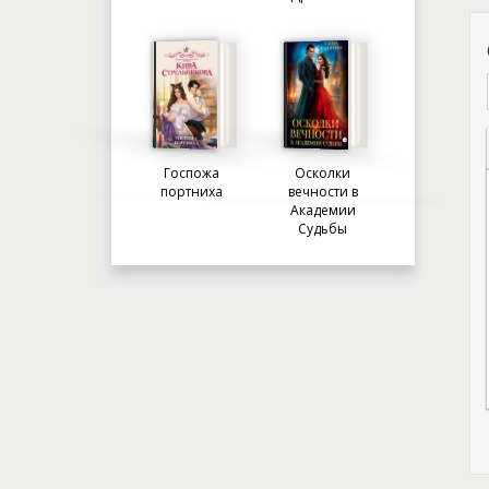
Госпожа
Осколки
портниха
вечности в
Академии
Судьбы