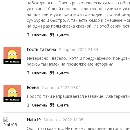
наблюдалось... Очень резко пререскакивают событи
уже типа 10 дней прошло.. Или ток поступили и уж
начале книги уже понятно кто злодей. Про любовн
сумбурно и быстро. А так есть юмор и смешные мо
на один раз прям сказка сказкой. Из этой серии ес
Ответить
Цитата
Гость Татьяна
2 апреля 2022 21:34
Интересно, весело, хотя и предсказуемо. Концовк
раскрыты Намёк на продолжение истории?
Ответить
Цитата
Еоена
2 апреля 2022 07:05
Просто-таки напрашивается название "Альтернати
Ответить
Цитата
Nata19
30 марта 2022 11:05
Ох....,что сказать.... Ну почему шикарные авторы,