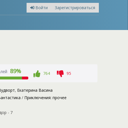
Войти
Зарегистрироваться
89%
елей
764
95
Вудворт
,
Екатерина Васина
антастика
/
Приключения: прочее
ор - 7