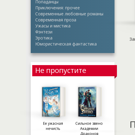
Попаданцы
Приключения: прочее
Современные любовные романы
Современная проза
Ужасы и мистика
Фэнтези
Эротика
За
Юмористическая фантастика
Не пропустите
П
Ее ужасная
Сильное звено
нечисть
Академии
Драконов