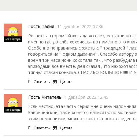
Гость Талия
11 декабря 2022 07:36
Респект авторам ! Хохотала до слез, есть книги с 
именно где до слёз хохочешь- вот именно это книг
Особенно понравились сюжеты с " традицией " лази
говориться на " одном дыхании" . Спасибо автору 
время три часа ночи хохотала так , что разбудила
эпизодами все вместе. Дед сказал ,что нахохоталс
тяпнул стакан коньяка. СПАСИБО БОЛЬШОЕ !!!!! И
Ответить
Цитата
Гость Читатель
1 декабря 2022 12:45
Если честно, эта часть серии мне очень напомнил
Завойчинской, так и хочется написать: по мотивам.
этим романчиком, можно сказать, просто шедевр...
Ответить
Цитата