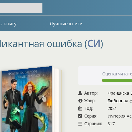
ь книгу
Лучшие книги
икантная ошибка (
СИ
)
Оценка читат
Автор:
Франциска 
Жанр:
Любовная ф
Год:
2021
Серия:
Империя Асд
Страниц:
317