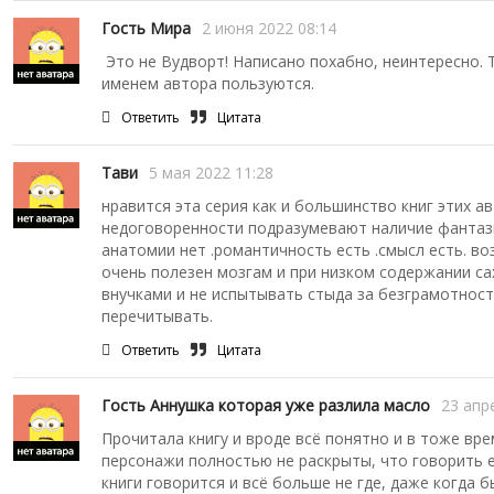
Гость Мира
2 июня 2022 08:14
Это не Вудворт! Написано похабно, неинтересно. 
именем автора пользуются.
Ответить
Цитата
Тави
5 мая 2022 11:28
нравится эта серия как и большинство книг этих а
недоговоренности подразумевают наличие фантази
анатомии нет .романтичность есть .смысл есть. во
очень полезен мозгам и при низком содержании сах
внучками и не испытывать стыда за безграмотност
перечитывать.
Ответить
Цитата
Гость Аннушка которая уже разлила масло
23 апр
Прочитала книгу и вроде всё понятно и в тоже вре
персонажи полностью не раскрыты, что говорить е
книги говорится и всё больше не где, даже когда 