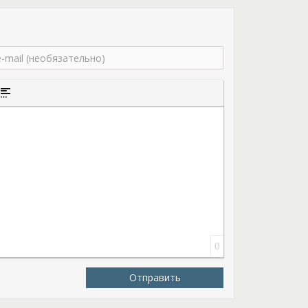
Они все как один наглые, высокомерные и
х как они ведьмы – провинциальные бестолочи,
собны. Но пусть не спешат с выводами эти
 еще представления не имеют, насколько
ь ведьму! Все ведьмы без исключения
.
ни ждет легкая и увлекательная история,
того текста
а цитаты
ставка спойлера
 мире Асдор. Вам предстоит наблюдать за
 целеустремленной ведьмочке, с которой
конфликтовать, ибо выйдет себе дороже! Обо
ане «Пикантная ошибка» в авторстве Франциски
иной.
0
Отправить