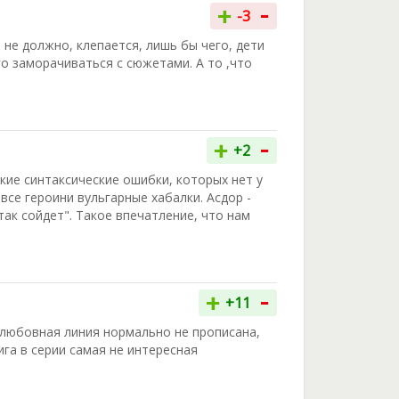
-
+
-3
 не должно, клепается, лишь бы чего, дети
го заморачиваться с сюжетами. А то ,что
-
+
+2
кие синтаксические ошибки, которых нет у
все героини вульгарные хабалки. Асдор -
так сойдет". Такое впечатление, что нам
-
+
+11
 любовная линия нормально не прописана,
ига в серии самая не интересная