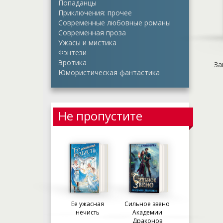
Попаданцы
Приключения: прочее
Современные любовные романы
Современная проза
Ужасы и мистика
Фэнтези
Эротика
За
Юмористическая фантастика
Не пропустите
Ее ужасная
Сильное звено
нечисть
Академии
Драконов