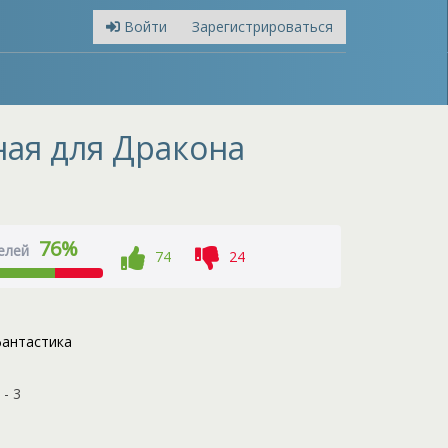
Войти
Зарегистрироваться
ная для Дракона
76%
елей
74
24
антастика
- 3