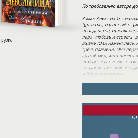
По требованию автора до
Роман Алекс Найт с назв
Дракона», изданный в ци
попаданство, приключенч
пара, любовь и страсть, 
грузка...
Жизнь Юли изменилась, к
треск пламени. Она пере
другой мир, хотя ничего 
помнит, как очнулась в к
плодородного поля и ведь
и Лорд этих земель.
Несмотря на то, что Юля 
– казнь или служение. И 
не подозревает о том, что
Постепенно отдавать свой
это единственное, на что
непредсказуемой…
Оз
Дракон Лорд Вилар еще не
принимает за ведьму, на 
рад злиться на ту, котора