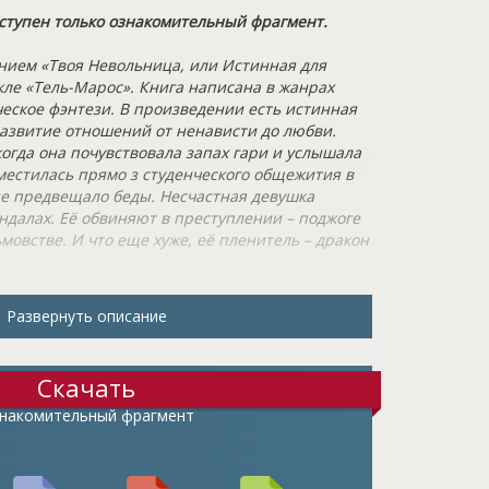
ступен только ознакомительный фрагмент.
анием «Твоя Невольница, или Истинная для
кле «Тель-Марос». Книга написана в жанрах
еское фэнтези. В произведении есть истинная
развитие отношений от ненависти до любви.
огда она почувствовала запах гари и услышала
местилась прямо з студенческого общежития в
не предвещало беды. Несчастная девушка
андалах. Её обвиняют в преступлении – поджоге
мовстве. И что еще хуже, её пленитель – дракон
ничего не совершала, у нее есть только два пути
Развернуть описание
она выбирает второй вариант. Девушка совсем
 служение – это ничуть не лучше смерти.
 магический резерв дракону, чтобы умереть –
Скачать
 она может рассчитывать. Но жизнь бывает такой
накомительный фрагмент
 подозревает, что эта девушка, которую он
самом деле ни в чем не виновата. И он был бы
я доставила ему уйму хлопот, но почему-то ему