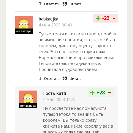
Ответить
Цитата
-
+
-23
babkaejka
4 мая 2023 00:40
Тупые телки и тетки из низов, вообще
не имеющие понятия, что такое быть
королем, дают ему оценку - просто
смех. Это про комментарии ниже.
Нормальные книги про приключения.
Герои абсолютно адекватные.
Прочитала с удовольствием
Ответить
Цитата
-
+
+28
Гость Катя
4 мая 2023 11:45
Ну просветите нас пожалуйста
тупых теток,что значит быть
королем. Вы только сразу
скажите нам, какие короли у вас в
знакомых ходят,где вы ,так