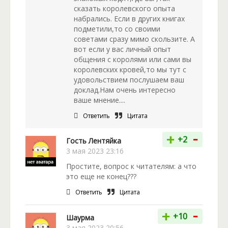
сказать королевского опыта
набрались. Если в других книгах
подметили,то со своими
советами сразу мимо скользите. А
вот если у вас личный опыт
общения с королями или сами вы
королевских кровей,то мы тут с
удовольствием послушаем ваш
доклад.Нам очень интересно
ваше мнение....
Ответить
Цитата
-
+
+2
Гость Лентяйка
3 мая 2023 23:16
Простите, вопрос к читателям: а что
это еще не конец???
Ответить
Цитата
-
+
+10
Шаурма
3 мая 2023 20:56