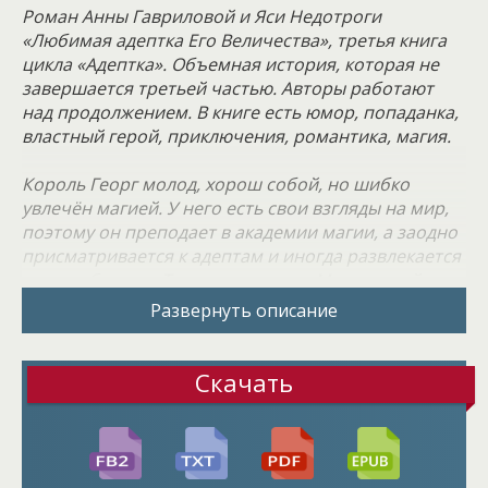
Роман Анны Гавриловой и Яси Недотроги
«Любимая адептка Его Величества», третья книга
цикла «Адептка». Объемная история, которая не
завершается третьей частью. Авторы работают
над продолжением. В книге есть юмор, попаданка,
властный герой, приключения, романтика, магия.
Король Георг молод, хорош собой, но шибко
увлечён магией. У него есть свои взгляды на мир,
поэтому он преподает в академии магии, а заодно
присматривается к адептам и иногда развлекается
таким образом. Только в случае с Маргаритой все
сложилось совсем не так. Никто и развлечься
Развернуть описание
нормально не успел, как знакомство переросло в
катастрофу. И тогда девушка сразу поняла, теперь
она его «любимица». Оказывается, и у Георга есть
Скачать
список людей, от которых требуется держаться
подальше. Нужно то оно нужно, но как?
Прошло время, и король понял, что он по уши