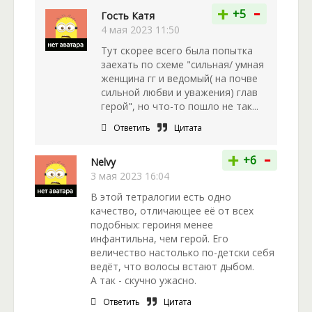
-
+
+5
Гость Катя
4 мая 2023 11:50
Тут скорее всего была попытка
заехать по схеме "сильная/ умная
женщина гг и ведомый( на почве
сильной любви и уважения) глав
герой", но что-то пошло не так...
Ответить
Цитата
-
+
+6
Nelvy
3 мая 2023 16:04
В этой тетралогии есть одно
качество, отличающее её от всех
подобных: героиня менее
инфантильна, чем герой. Его
величество настолько по-детски себя
ведёт, что волосы встают дыбом.
А так - скучно ужасно.
Ответить
Цитата