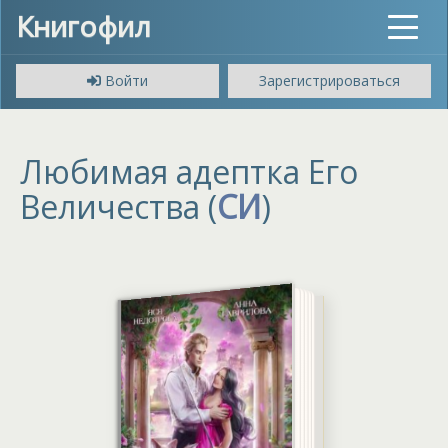
Книгофил
Toggle
navigat
Войти
Зарегистрироваться
Любимая адептка Его
Величества (
СИ
)