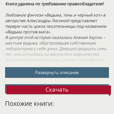
Книга удалена по требованию правообладателя!
Любовное фэнтези «Ведьма, тень и чёрный кот» в
авторстве Александры Лисиной представляет
первую часть цикла писательницы под названием
«Ведьма против мага».
В центре этой истории оказалась Алания Хартис –
местная ведьма, обустроившая собственную
лабораторию у себя дома. Девушке двадцать семь
лет, она отучилась на факультете ведьмовства
высшей магической школы. Сейчас она работает
на себя, получив необходимую лицензию в сфере
«магической косметологии». Героиня готовит
Развернуть описание
безопасные, а главное разрешенные зелья,
пользующиеся отличным спросом среди
населения. Позволить арендовать себе
Скачать
специальное помещение для работы ведьма еще
не может, поэтому всё необходимое оборудование
Похожие книги:
размещено у неё дома, где она и занимается
приготовлением всевозможных