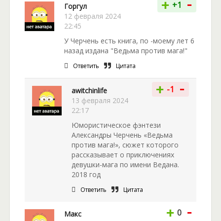
-
+
+1
Горгул
12 февраля 2024
22:45
У Черчень есть книга, по -моему лет 6
назад издана "Ведьма против мага!"
Ответить
Цитата
-
+
-1
awitchinlife
13 февраля 2024
22:17
Юмористическое фэнтези
Александры Черчень «Ведьма
против мага!», сюжет которого
рассказывает о приключениях
девушки-мага по имени Ведана.
2018 год
Ответить
Цитата
-
+
0
Макс