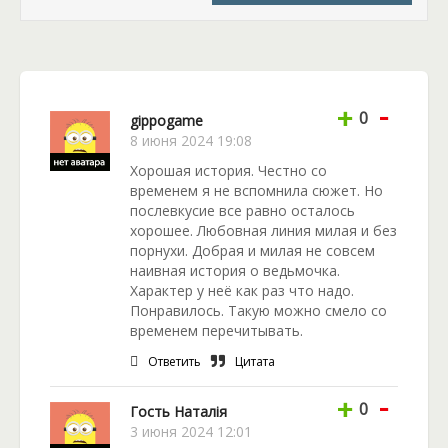
стражей, приказав всем срочно покинуть комнату.
Уже в следующий миг здесь раздался взрыв. Чудом
никто не пострадал, за исключением одного из
представителей стражи, которому не видать
-
теперь своих усов. Чем же Алания Хартис
+
0
gippogame
заслужила такое внимание слуг закона?
8 июня 2024 19:08
Хорошая история. Честно со
Оказалось, стража ищет опасного демона,
временем я не вспомнила сюжет. Но
предположительно укрывшегося в доме героини.
послевкусие все равно осталось
По крайне мере, артефакты указывали на его след,
хорошее. Любовная линия милая и без
ведущий в домашнюю лабораторию ведьмы.
порнухи. Добрая и милая не совсем
Однако результаты проверки магнадзора не
наивная история о ведьмочка.
выявили следов укрывающейся сущности
Характер у неё как раз что надо.
демонической природы в жилище героини. Из-за
Понравилось. Такую можно смело со
оплошности стражей лаборатория ведьмы
временем перечитывать.
превратилась в какие-то руины. Принявшись
Ответить
Цитата
разгребать завалы, Алания внезапно обнаружила
чёрного кота, израненного и потерявшего свою
-
+
0
Гость Наталія
шерсть из-за воздействия зелья… Ведьма
3 июня 2024 12:01
бросилась спасать животное. Так в её доме