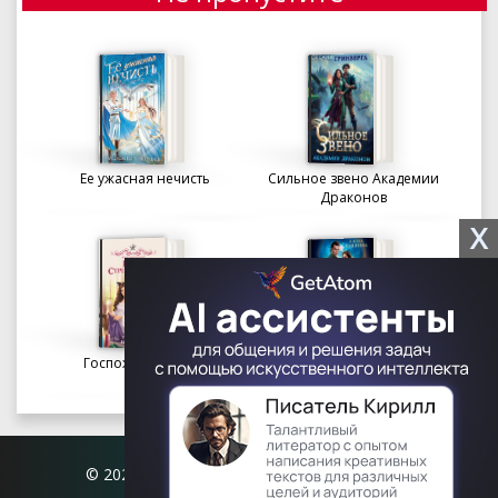
Ее ужасная нечисть
Сильное звено Академии
Драконов
X
Госпожа портниха
Осколки вечности в
Академии Судьбы
© 2026 Книгофил.орг | contact@knigofil.org