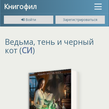
Книгофил
Toggle
navigat
Войти
Зарегистрироваться
Ведьма, тень и черный
кот (
СИ
)