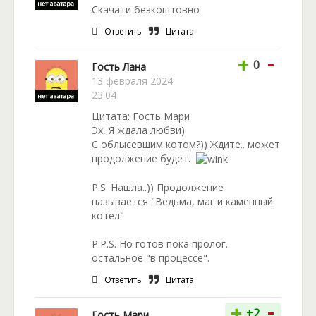
появился питомец. Говорят, коты приносят
Скачати безкоштовно
счастье. Но за счастье приходится бороться! Тем
Ответить
Цитата
более, что кот – вовсе не обыкновенный питомец.
Именно с его появления в жизни героини начали
-
+
0
Гость Лана
происходить грандиозные перемены. Об этом вы
13 февраля 2024
узнаете подробнее в книге Александры Лисиной
23:04
«Ведьма, тень и чёрный кот».
Цитата: Гость Мари
Эх, Я ждала любви)
С облысевшим котом?)) Ждите.. может
продолжение будет.
P.S. Нашла..)) Продолжение
называется "Ведьма, маг и каменный
котел"
P.P.S. Но готов пока пролог..
остальное "в процессе".
Ответить
Цитата
-
+
+2
Гость Мари