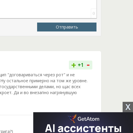
ветны её чувства к принцу Кистеру.
0
Отправить
-
+
+1
цип "договариваться через рот" и не
 Ну остальное примерно на том же уровне.
 государственными делами, но щас всех
кроет. Да и во внезапно нагрянувшую
X
-
+
0
трига?)