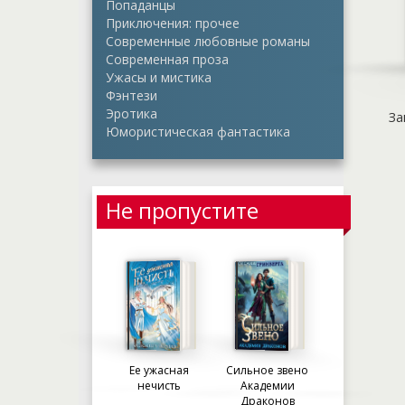
Попаданцы
Приключения: прочее
Современные любовные романы
Современная проза
Ужасы и мистика
Фэнтези
Эротика
За
Юмористическая фантастика
Не пропустите
Ее ужасная
Сильное звено
нечисть
Академии
Драконов