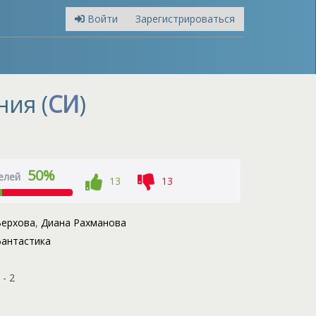
Войти
Зарегистрироваться
ия (
СИ
)
50%
елей
13
13
Верхова
,
Диана Рахманова
антастика
- 2