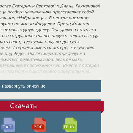
рстве Екатерины Верховой и Дианы Рахмановой
ца особого назначения» представляет собой
тельниц «Избранница». В центре внимания
евушка по имени Корделия. Принц Кристер
взаимовыгодную сделку. Она должна стать его
того сотрудничества все получат только выгоду:
ть совет, а девушка получит доступ к
иям. У героини имеется интерес к изучению
её род Эйдос. После смерти отца девушка
ниматься развитием дара, ведь её мать
рекращение постижения чар. Вместе с потерей
и утратила и смысл своего существования.
ии – мечта каждого, кто занимается практикой
родею не нужны лицензии, где позволено
Развернуть описание
ь позабытое. В них позволено всё. Конечно же,
ться от предложения лорда Кристера.
Скачать
тьбой никто не будет торопить в дань уважения
ребовалось Корделии сделать сейчас – просто
. Договор будет действовать три года, в
не сможет выбрать другого супруга. Со стороны
хранить в строгой тайне, даже от матери и