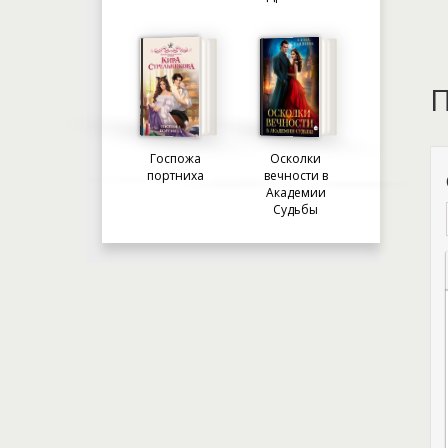
П
Госпожа
Осколки
портниха
вечности в
Академии
Судьбы