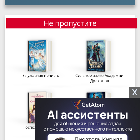
Не пропустите
Ее ужасная нечисть
Сильное звено Академии
Драконов
X
Госпожа портниха
Осколки вечности в
Академии Судьбы