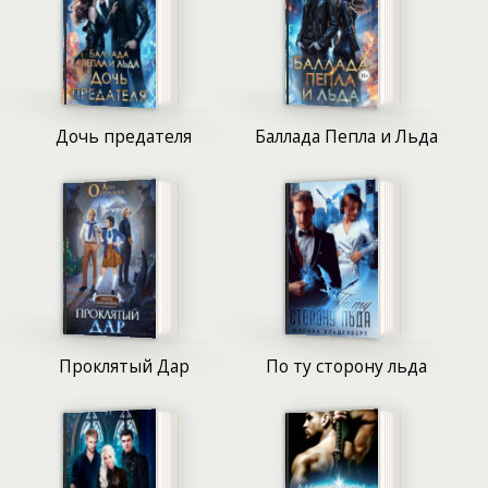
для других – невыносимым, но выбора нет.
Проявление магического дара требует постоянной
работы над собой, невероятных усилий,
страданий, слез, а порой и крови. В этом году ряды
учеников пополнили сто сорок два новобранца,
юноши и девушки. Всем им предстоит найти в себе
Дочь предателя
Баллада Пепла и Льда
силы, чтобы достойно встретить свою участь.
Страх людей перед Торн-а-Тир скрывал истинное
происходящее за ее стенами. Рассказывали жуткие
истории, но отделить правду от вымысла было
почти невозможно. Алейдис Дейрон знала, что ее
ждет, благодаря наставлениям отца, в прошлом
успешного выпускника Академии. Наследственный
дар встречался редко, и героине «повезло» стать
Проклятый Дар
По ту сторону льда
исключением. Но это везение весьма
сомнительно. Отец изнурял Алейдис
тренировками, подобными подготовке
новобранцев, не просто так. Девушка отличалась
хрупким телосложением и слабостью. Бездарный