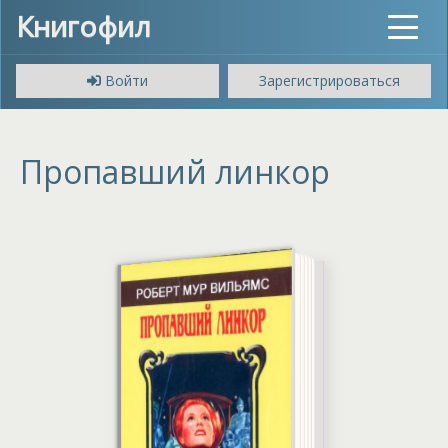
Книгофил
Toggle
navigat
Войти
Зарегистрироваться
Пропавший линкор