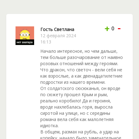
пропустить выход новых романов любовно-
фантастического жанра, рекомендуем
просматривать главную страницу сайта Книголюб.
-
+
0
Гость Светлана
12 февраля 2024
16:13
Начало интересное, но чем дальше,
тем больше разочарование от наивно
розовых отношений между героями.
Что дракон, что светоч - вели себя не
как взрослые, а как двенадцатилетние
подростки из нашего времени.
От солдатского сюсюканья, он вроде
по сюжету прошел Крым и рым,
реально коробило! Да и героиня,
вроде нахлебалась горя, выросла
сиротой на улице, но с середины
романа вела себя как малолетняя
идиотка.
В общем, размах на рубль, а удар на
копейку, начало было замечательное,