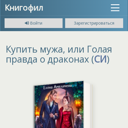
Книгофил
Toggle
navigat
Войти
Зарегистрироваться
Купить мужа, или Голая
правда о драконах (
СИ
)