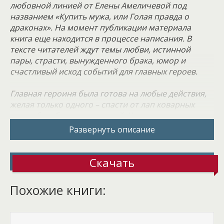
любовной линией от Елены Амеличевой под
названием «Купить мужа, или Голая правда о
драконах». На момент публикации материала
книга еще находится в процессе написания. В
тексте читателей ждут темы любви, истинной
пары, страсти, вынужденного брака, юмор и
счастливый исход событий для главных героев.
Главная героиня была готова на любые действия,
желая только одного – спасти от лап коварных
магов безобидных малышей. Что, если ради
реализации своих планов потребуется выйти
Развернуть описание
замуж? Почему бы и нет! Только она
самостоятельно выберет кандидатуру своего мужа,
пусть даже брак и фиктивен, обречен на разрыв в
Скачать
тот момент, когда в нём больше не будет
необходимости.
Похожие книги:
По крайней мере так она думала. Но дела, как это
обычно происходит, пошли не по намеченной