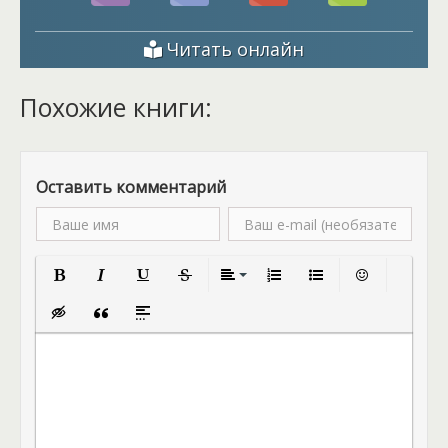
Читать онлайн
Похожие книги:
Оставить комментарий
Полужирный
Курсив
Подчеркнутый
Зачеркнутый
Выравнивание
Нумерованный список
Маркированный спис
Вставить смай
Вставка скрытого текста
Вставка цитаты
Вставка спойлера