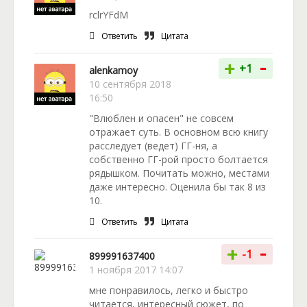
rclrYFdM
Ответить
Цитата
-
+
+1
alenkamoy
10 сентября 2018
16:50
"Влюблен и опасен" не совсем
отражает суть. В основном всю книгу
расследует (ведет) ГГ-ня, а
собственно ГГ-рой просто болтается
рядышком. Почитать можно, местами
даже интересно. Оценила бы так 8 из
10.
Ответить
Цитата
-
+
-1
899991637400
1 ноября 2017 14:07
мне понравилось, легко и быстро
читается, интересный сюжет, по