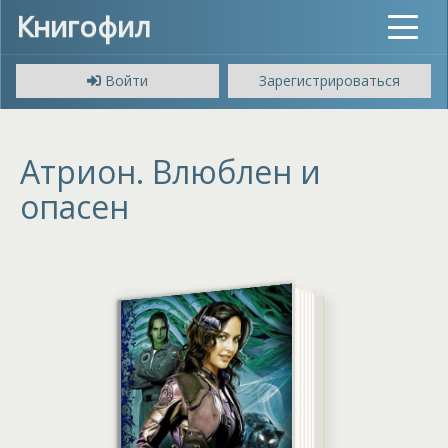
Книгофил
Toggle
navigat
Войти
Зарегистрироваться
Атрион. Влюблен и
опасен