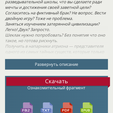
разведывательной школы, что вы сделаете ради
мечты и достижения своей заветной цели?
Согласитесь на фиктивный брак? Не вопрос. Вести
двойную игру? Тоже не проблема.
Заняться изучением затерянной цивилизации?
Легко! Двух? Запросто.
Шеклак нужно попробовать? Без понятия что оно
такое, но готова рискнуть.
Получить в напарники атриона — представителя
одного из самых тайных существ, которые только
могут быть во всей Вселенной? Ого, задание не из
легких. Он еще и влюбился в кого-то? В меня
Развернуть описание
говорите? Да, это уже серьезно... Интересно
только, почему все считают его таким опасным...
Скачать
Ознакомительный фрагмент