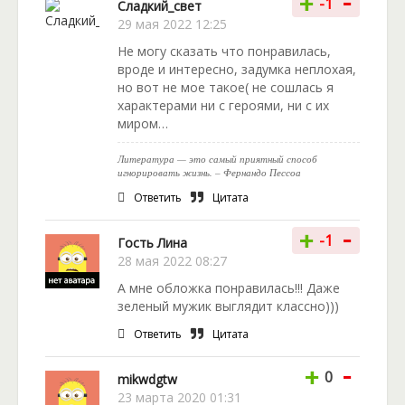
-
+
-1
Сладкий_свет
29 мая 2022 12:25
Не могу сказать что понравилась,
вроде и интересно, задумка неплохая,
но вот не мое такое( не сошлась я
характерами ни с героями, ни с их
миром…
Литература — это самый приятный способ
игнорировать жизнь. – Фернандо Пессоа
Ответить
Цитата
-
+
-1
Гость Лина
28 мая 2022 08:27
А мне обложка понравилась!!! Даже
зеленый мужик выглядит классно)))
Ответить
Цитата
-
+
0
mikwdgtw
23 марта 2020 01:31