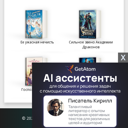
Ее ужасная нечисть
Сильное звено Академии
Драконов
X
Госпожа портниха
Осколки вечности в
Академии Судьбы
© 2026 Книгофил.орг | contact@knigofil.org