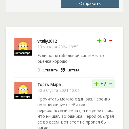
Отправить
чем на Земле. Человеческий вид разбит на классы
и сословия, а «хозяева» уж больно привыкли к
безоговорочному послушанию. Но
«Инопланетянка его мечты» – это история не про
хозяев и их рабов, здесь вы не встретите гаремов и
-
принуждения. Это рассказ о том, как совершенно
+
0
vitaliy2012
случайно один воин встретил ту самую, о которой
13 января 2024 19:59
грезил все годы – инопланетянку своей мечты.
Если по пятибальной системе, то
Теперь их объединяют общие приключения или
оценка хорошо
неприятности – как посмотреть!
Ответить
Цитата
«Инопланетянка его мечты» – интригующий и
-
+
нетипичный фантастический роман, который
+7
Гость Мара
раскрывает полную картину мира, погружает в
30 августа 2021 12:01
приключения и заставляет читателя беспокоиться
Прочитать можно один раз. Героиня
о героях.
позиционирует себя как
первоклассный эмпат, а на деле пшик.
Что ни шаг, то ошибка. Герой обыграл
её во всем. Вот этот не пропал бы
нигде.