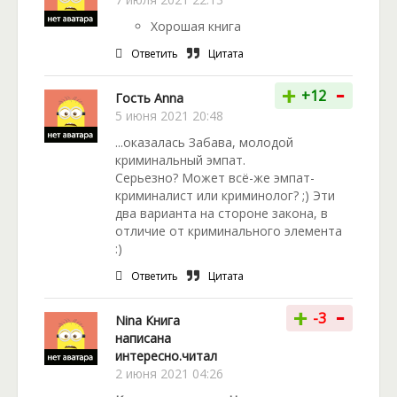
Хорошая книга
Ответить
Цитата
-
+
+12
Гость Anna
5 июня 2021 20:48
...оказалась Забава, молодой
криминальный эмпат.
Серьезно? Может всё-же эмпат-
криминалист или криминолог? ;) Эти
два варианта на стороне закона, в
отличие от криминального элемента
:)
Ответить
Цитата
-
+
-3
Nina Книга
написана
интересно.читал
2 июня 2021 04:26