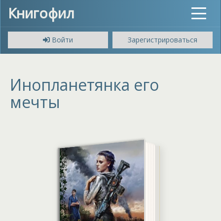
Книгофил
Toggle
navigat
Войти
Зарегистрироваться
Инопланетянка его
мечты