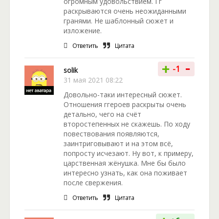
огромным удовольствием. Гг
раскрываются очень неожиданными
гранями. Не шаблонный сюжет и
изложение.
Ответить
Цитата
-
+
-1
solik
31 мая 2021 08:22
Довольно-таки интересный сюжет.
Отношения ггероев раскрыты очень
детально, чего на счёт
второстепенных не скажешь. По ходу
повествования появляются,
заинтриговывают и на этом всё,
попросту исчезают. Ну вот, к примеру,
царственная жёнушка. Мне бы было
интересно узнать, как она поживает
после свержения.
Ответить
Цитата