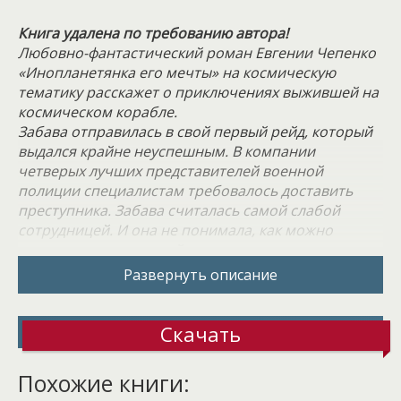
Книга удалена по требованию автора!
Любовно-фантастический роман Евгении Чепенко
«Инопланетянка его мечты» на космическую
тематику расскажет о приключениях выжившей на
космическом корабле.
Забава отправилась в свой первый рейд, который
выдался крайне неуспешным. В компании
четверых лучших представителей военной
полиции специалистам требовалось доставить
преступника. Забава считалась самой слабой
сотрудницей. И она не понимала, как можно
сопровождать опаснейшего преступника, нарушая
инструкции. Кобальд, за которым охотились
Развернуть описание
больше полугода, убил конвоиров, добрался до
капитана и единственным человеком, которого он
не успел уничтожить, оказалась Забава, молодой
Скачать
криминальный эмпат. Корабль пострадал в стычке
и потребовалась посадка на ближайшую планету.
Похожие книги: