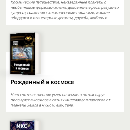
Космические путешествия, неизведанные планеты с
необычными формами жизни, диковинные расы разумных
существ, сражения с космическими пиратами, жаркие
абордажи и планетарные десанты, дружба, любовь и
Рожденный в космосе
Наш соотечественник умер на земле, а потом вдруг
проснулся в космосе в сотнях миллиардов парсеков от
планеты Земля в чужом, ему, теле.