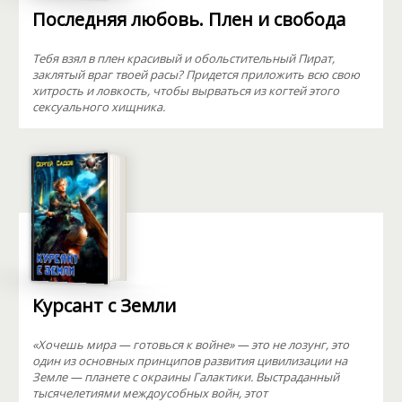
Последняя любовь. Плен и свобода
Тебя взял в плен красивый и обольстительный Пират,
заклятый враг твоей расы? Придется приложить всю свою
хитрость и ловкость, чтобы вырваться из когтей этого
сексуального хищника.
Курсант с Земли
«Хочешь мира — готовься к войне» — это не лозунг, это
один из основных принципов развития цивилизации на
Земле — планете с окраины Галактики. Выстраданный
тысячелетиями междоусобных войн, этот