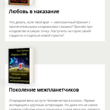
Любовь в наказание
Что делать, если твой враг — импозантный брюнет с
притягательными колдовскими глазами? Причём про
колдовство в самую точку. Наступить на горло своей
гордости и отдаться новой страсти?
Поколение межпланетчиков
Очередная веха на пути Человечества в космос. Первая
экспедиция к крупным астероидам. Но даже это не самое
главное событие конца тридцатых годов двадцать первого