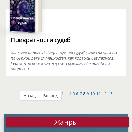
Превратности судеб
Хаос или порядок? Существует ли судьба, или мы плывём
по бурной реке случайностей, как корабль без парусов?
Герои этой книги никогда не задавали себе подобных
вопросов
1
...
4
5
6
7
8
9
10
11
12
13
Назад
Вперед
Жанры