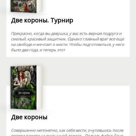
Две короны. Турнир
Прекрасно, когда вы девушка, у вас есть верная подруга и
смелый, красивый защитник. Однако главный враг все еще
на свободе и мечтает о мести. Чтобы подготовиться, у него
было два года, и теперь этот
Две короны
Совершенно непонятно, как себя вести, очутившись после
потери памяти на пустынной дороге... Полуэльфийке Лане