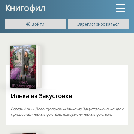
Книгофил
Toggle
navigat
Войти
Зарегистрироваться
Илька из Закустовки
Роман Анны Леденцовской «Илька из Закустовки» в жанрах
приключенческое фэнтези, юмористическое фэнтези.