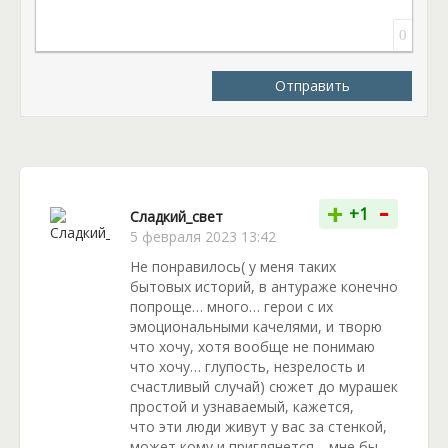
подружки. Узнав об этом Жанна сделала Даше
необычное предложение – стать членом одного
0
закрытого клуба. В этом заведении все обличены в
маски, здесь возможно все, чего желаешь и что
Отправить
приемлет партнер. Тут Дарья примерит и свою
маску.
Строго для читателей от 18 лет.
-
+
+1
Сладкий_свет
5 февраля 2023 13:42
Не понравилось( у меня таких
бытовых историй, в антураже конечно
попроще… много… герои с их
эмоциональными качелями, и творю
что хочу, хотя вообще не понимаю
что хочу… глупость, незрелость и
счастливый случай) сюжет до мурашек
простой и узнаваемый, кажется,
что эти люди живут у вас за стенкой,
может кому и приглянется… мне бы