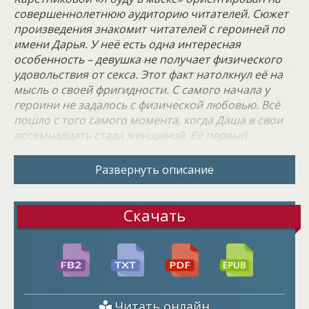
совершеннолетнюю аудиторию читателей. Сюжет
произведения знакомит читателей с героиней по
имени Дарья. У неё есть одна интересная
особенность – девушка не получает физического
удовольствия от секса. Этот факт натолкнул её на
мысль о своей фригидности. С самого начала у
героини не задалось с физической любовью. Всё
пошло с того самого момента, когда Даша в свои
восемнадцать стала женщиной. Её первый
сексуальный опыт в объятиях мужчины не задался,
и героиня тут же невзлюбила секс. Даша искренне
Развернуть описание
недоумевала, почему остальные называют это
любовью, ведь процесс болезненный и не из
приятных. По её мнению, секс - это лишь
Скачать
природная необходимость для продолжения рода,
не боле того…
Тогда Даша решила, что не сложился первый раз. У
всех девушек он неприятен, поэтому вскоре она
согласилась повторить. У героини уже был новый
Читать онлайн