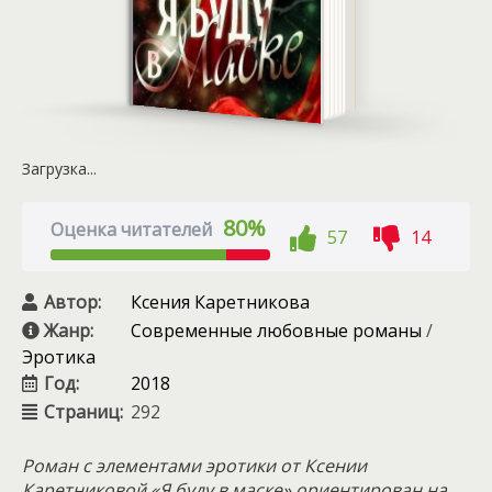
Загрузка...
80%
Оценка читателей
57
14
Автор:
Ксения Каретникова
Жанр:
Современные любовные романы
/
Эротика
Год:
2018
Страниц:
292
Роман с элементами эротики от Ксении
Каретниковой «Я буду в маске» ориентирован на