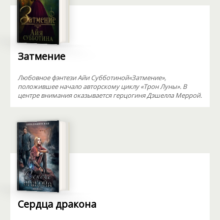
Затмение
Любовное фэнтези Айи Субботиной«Затмение»,
положившее начало авторскому циклу «Трон Луны». В
центре внимания оказывается герцогиня Дэшелла Меррой.
Сердца дракона