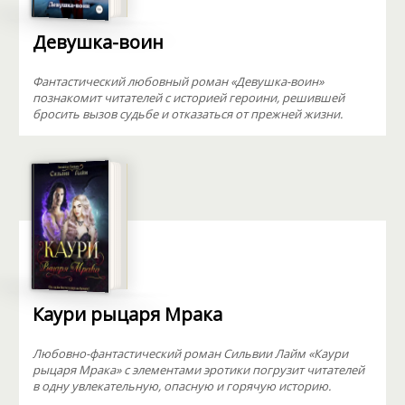
Девушка-воин
Фантастический любовный роман «Девушка-воин»
познакомит читателей с историей героини, решившей
бросить вызов судьбе и отказаться от прежней жизни.
Каури рыцаря Мрака
Любовно-фантастический роман Сильвии Лайм «Каури
рыцаря Мрака» с элементами эротики погрузит читателей
в одну увлекательную, опасную и горячую историю.