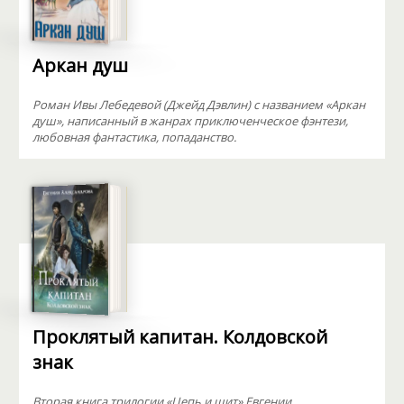
Аркан душ
Роман Ивы Лебедевой (Джейд Дэвлин) с названием «Аркан
душ», написанный в жанрах приключенческое фэнтези,
любовная фантастика, попаданство.
Проклятый капитан. Колдовской
знак
Вторая книга трилогии «Цепь и щит» Евгении