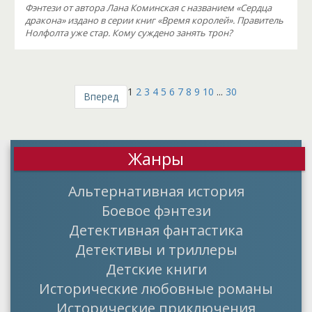
Фэнтези от автора Лана Коминская с названием «Сердца
дракона» издано в серии книг «Время королей». Правитель
Нолфолта уже стар. Кому суждено занять трон?
1
2
3
4
5
6
7
8
9
10
...
30
Вперед
Жанры
Альтернативная история
Боевое фэнтези
Детективная фантастика
Детективы и триллеры
Детские книги
Исторические любовные романы
Исторические приключения