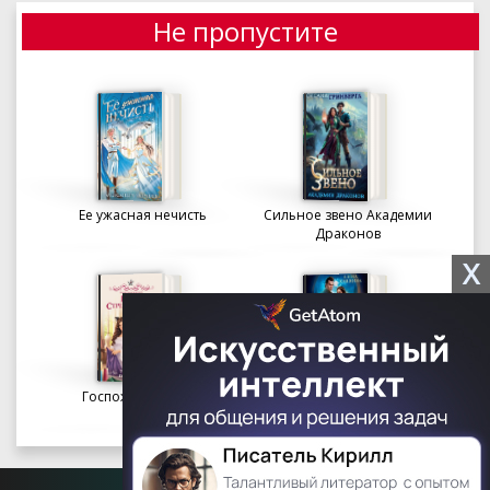
Не пропустите
Ее ужасная нечисть
Сильное звено Академии
Драконов
X
Госпожа портниха
Осколки вечности в
Академии Судьбы