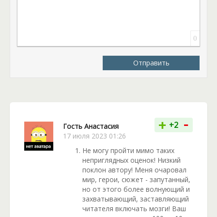
приключенческих моментов, чувств и отношений,
а сама любовная линия также нетипична. Ложь и
правда, прошлое и будущее, тьма и свет
переплелись, а что из этого всего истина,
0
предстоит узнать главной героине романа
«Ловушка для Луны» Анастасии Волжской.
Отправить
-
+
+2
Гость Анастасия
17 июля 2023 01:26
Не могу пройти мимо таких
неприглядных оценок! Низкий
поклон автору! Меня очаровал
мир, герои, сюжет - запутанный,
но от этого более волнующий и
захватывающий, заставляющий
читателя включать мозги! Ваш