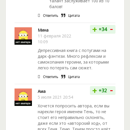
талант заслуживает 100 из 10
балов!
Ответить
Цитата
-
+
+34
Мина
11 февраля 2022
10:09
Депрессивная книга с потугами на
дарк-фэнтези. Много рефлексии и
самокопания героини, за которыми
легко потерять сам сюжет.
Ответить
Цитата
-
+
+32
Ама
5 июля 2021 20:54
Хочется попросить автора, если вы
нарекли героя именем Тень, то не
стоит его неправильно склонять,
даже если это «авторский ход», от
всех Теня, Теню, Тенем просто идёт