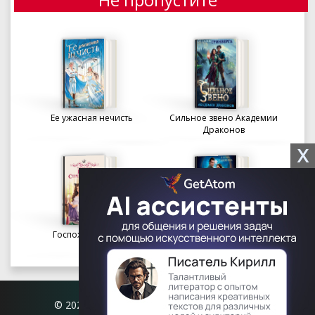
Ее ужасная нечисть
Сильное звено Академии
Драконов
X
Госпожа портниха
Осколки вечности в
Академии Судьбы
© 2026 Книгофил.орг | contact@knigofil.org