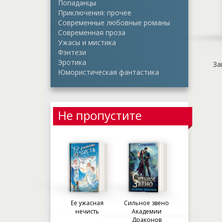
Попаданцы
Приключения: прочее
Современные любовные романы
Современная проза
Ужасы и мистика
Фэнтези
Эротика
За
Юмористическая фантастика
Не пропустите
Ее ужасная
Сильное звено
нечисть
Академии
Драконов