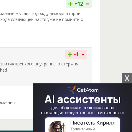
-
+
+12
транные мысли. Подожду выхода второй
ыхода следующей части уже не помнить о
-
+
-1
звития крепкого внутреннего стержня,
X
-
+
-3
лжения...