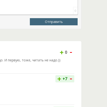
0
Отправить
-
+
0
о. И первую, тоже, читать не надо.))
-
+
+7