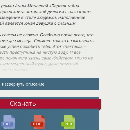
 роман Анны Минаевой «Первая тайна
первая книга авторской дилогии с названием
изведение в стиле академки, наполненное
ей является юная девушка с сильным
 совсем не сложно. Особенно после всего, что
дние два месяца. Сложнее только разыгрывать
уже успел полюбить тебя. Этот спектакль –
сти преступника на чистую воду. И все
рс покончила жизнь самоубийством. Никто не
ишком медленный пульс, даже опытный
 уже началось.
ны. Эта ночь будет действительно переломной
Развернуть описание
ждый уже занял свою роль: жертва, свидетель,
ерь у них будут общие тайны, секреты, который
 а также тяжкий груз магического дара. Выбора
Скачать
удет выявлен, и они столкнутся с ним лицом к
ющая история, наполненная эмоциями и
ая, но наполненная надеждой. Знаете ли вы,