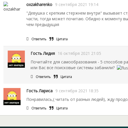
oxzakharenko
9 сентября 2021 19:14
"Девушка с крепким стержнем внутри" вызывает с
части, тогда может почитаю. Обидно к моменту в
чем предыдущая
Ответить
Цитата
Гость Лидия
16 октября 2021 21:05
Почитайте для самообразования - 5 способов ра
или Вас все поисковые системы забанили?
Ответить
Цитата
Гость Лариса
9 сентября 2021 18:35
Понравилась,( читать от разных людей), жду продо
Ответить
Цитата