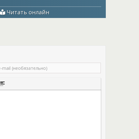
енной своей же семьей? Брошенной не из-за
упков, а из-за того, что ты оказалась носителем
Читать онлайн
ли, которые всегда винили магов в своих
дочери, считая её своим проклятием. Но Табита
дар – это не проклятие, а настоящая удача. И
ровернуть одно важное дело… Удастся ли
 великую тайну или они окажутся в ловушке?
 дилогии Анны Минаевой с названием «Первая
.
того текста
а цитаты
ставка спойлера