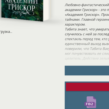
Любовно-фантастический
академии Грискор» - это 
«Академия Грискор». Про
тайнами. Главной героин
характером.
Табита знает, что умирать
грузка...
случилось с ней за после
спектакль перед тем, кто 
единственный выход выве
поверили, что Табита Вае
мог почувствовать ее сл
целитель. Действие зелья
Роли и места распределе
для четверых адептов. Ка
ловец, наблюдающий. Теп
способы напугать любого,
больше нет. Враг скоро б
лицу.
Читателей ждет интригу
чувствами. Немного мрачн