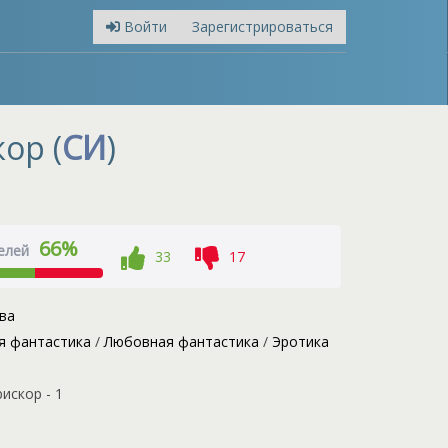
Войти
Зарегистрироваться
ор (
СИ
)
66%
елей
33
17
ва
я фантастика
/
Любовная фантастика
/
Эротика
искор - 1