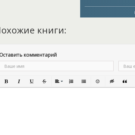
как это – оказаться брош
собственных ужасных пост
магического дара. Родите
неудачах, отказались от 
охожие книги:
еще докажет себе, что её 
для этого ей предстоит п
студентам разгадать одну
Узнайте из первой части
тайна академии Грискор»
Оставить комментарий
Полужирный
Курсив
Подчеркнутый
Зачеркнутый
Выравнивание
Нумерованный список
Маркированный список
Вставить смайлик
Вставка скры
Вставк
В