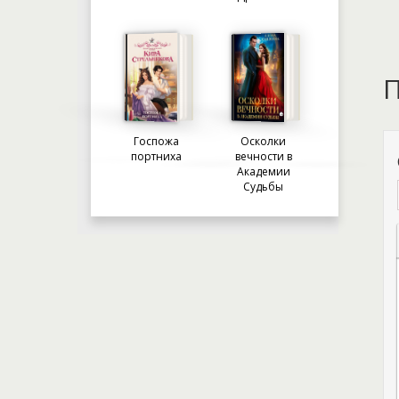
П
Госпожа
Осколки
портниха
вечности в
Академии
Судьбы