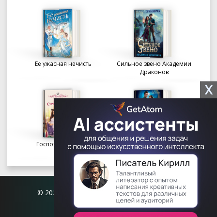
Ее ужасная нечисть
Сильное звено Академии
Драконов
X
Госпожа портниха
Осколки вечности в
Академии Судьбы
© 2026 Книгофил.орг | contact@knigofil.org