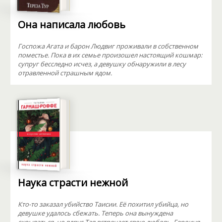
Она написала любовь
Госпожа Агата и барон Людвиг проживали в собственном
поместье. Пока в их семье произошел настоящий кошмар:
супруг бесследно исчез, а девушку обнаружили в лесу
отравленной страшным ядом.
Наука страсти нежной
Кто-то заказал убийство Таисии. Её похитил убийца, но
девушке удалось сбежать. Теперь она вынуждена