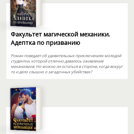
Факультет магической механики.
Адептка по призванию
Роман поведает об удивительных приключениях молодой
студентки, которой отлично давалось оживление
механизмов. Но можно ли остаться в стороне, когда вокруг
то и дело слышно о загадочных убийствах?