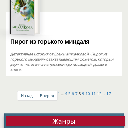
Пирог из горького миндаля
Детективная история от Елены Михалковой «Пирог из
горького миндаля» с захватывающим сюжетом, который
держит читателя в напряжении до последней фразы в
книге.
1
...
4
5
6
7
8
9
10
11
12
...
17
Назад
Вперед
Жанры