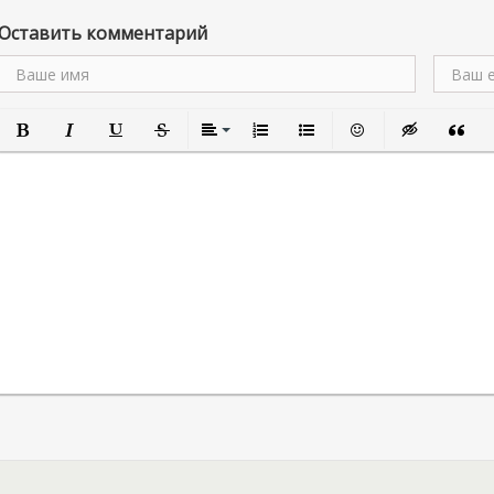
Оставить комментарий
Полужирный
Курсив
Подчеркнутый
Зачеркнутый
Выравнивание
Нумерованный список
Маркированный список
Вставить смайлик
Вставка скры
Вставк
В