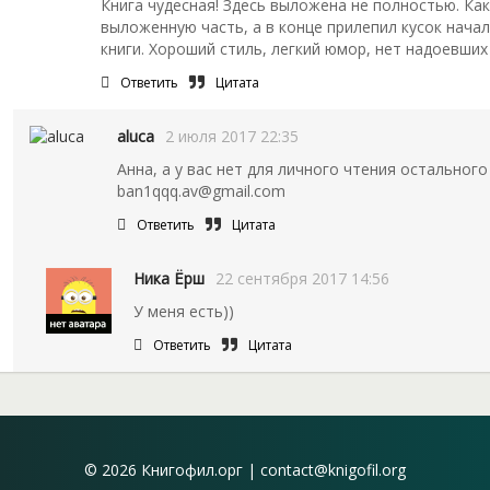
Книга чудесная! Здесь выложена не полностью. Ка
выложенную часть, а в конце прилепил кусок начал
книги. Хороший стиль, легкий юмор, нет надоевши
Ответить
Цитата
aluca
2 июля 2017 22:35
Анна, а у вас нет для личного чтения остального т
ban1qqq.av@gmail.com
Ответить
Цитата
Ника Ёрш
22 сентября 2017 14:56
У меня есть))
Ответить
Цитата
© 2026 Книгофил.орг | contact@knigofil.org