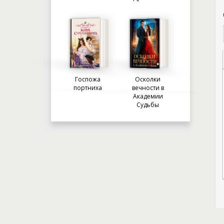
Госпожа
Осколки
портниха
вечности в
Академии
Судьбы