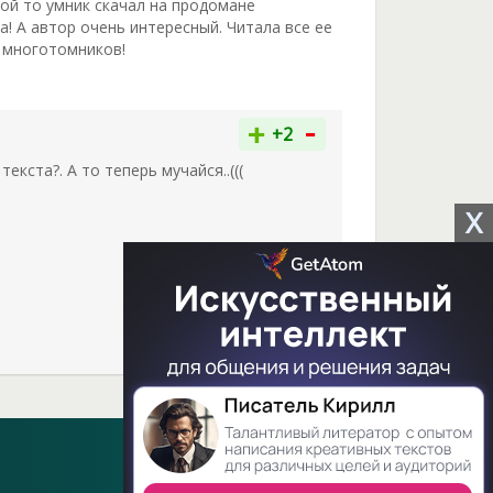
кой то умник скачал на продомане
а! А автор очень интересный. Читала все ее
х многотомников!
-
+
+2
екста?. А то теперь мучайся..(((
X
-
+
+12