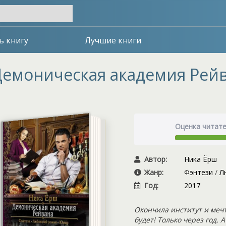
ь книгу
Лучшие книги
емоническая академия Рей
Оценка читат
Автор:
Ника Ёрш
Жанр:
Фэнтези
/
Л
Год:
2017
Окончила институт и меч
будет! Только через год. 