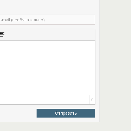
того текста
а цитаты
ставка спойлера
0
Отправить