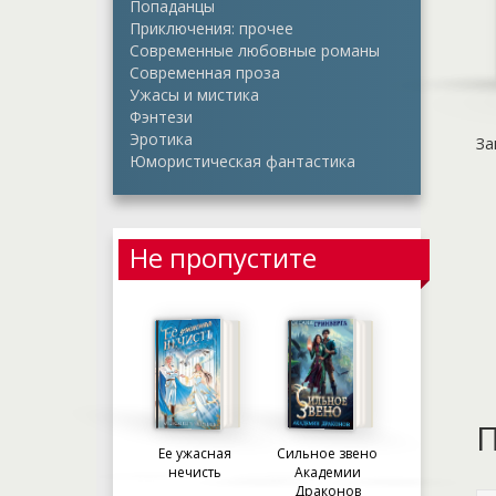
Попаданцы
Приключения: прочее
Современные любовные романы
Современная проза
Ужасы и мистика
Фэнтези
Эротика
За
Юмористическая фантастика
Не пропустите
П
Ее ужасная
Сильное звено
нечисть
Академии
Драконов