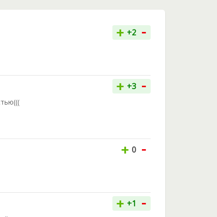
-
+
+2
-
+
+3
тью(((
-
+
0
-
+
+1