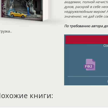
академии, полной нечист
духов, раскрой в себе не
недружелюбным миром! Ах 
значению: не дай себя со
По требованию автора до
грузка...
Оз
охожие книги: