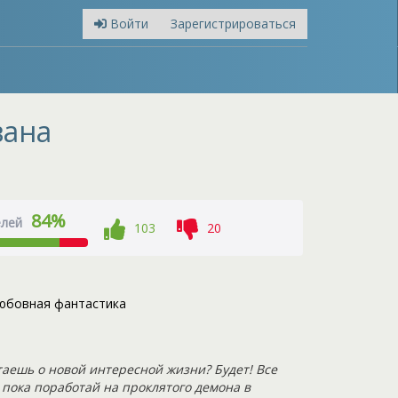
Войти
Зарегистрироваться
вана
84%
елей
103
20
юбовная фантастика
таешь о новой интересной жизни? Будет! Все
А пока поработай на проклятого демона в