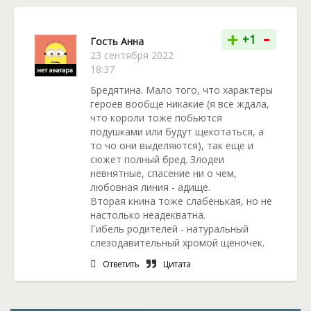
фэнтези Екатерины Верховой «Истинная
чаровница».
-
+
+1
Гость Анна
23 сентября 2022
18:37
Бредятина. Мало того, что характеры
героев вообще никакие (я все ждала,
что короли тоже побьются
подушками или будут щекотаться, а
то чо они выделяются), так еще и
сюжет полный бред. Злодеи
невнятные, спасение ни о чем,
любовная линия - адище.
Вторая книна тоже слабенькая, но не
настолько неадекватна.
Гибель родителей - натуральный
слезодавительный хромой щеночек.
Ответить
Цитата