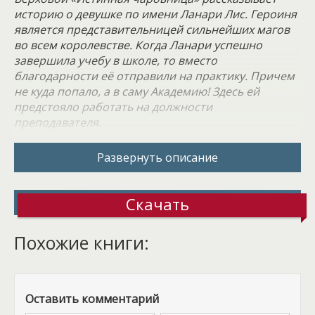
историю о девушке по имени Ланари Лис. Героиня
является представительницей сильнейших магов
во всем королевстве. Когда Ланари успешно
завершила учебу в школе, то вместо
благодарности её отправили на практику. Причем
не куда попало, а в саму Академию! Здесь ей
предстояло работать на должности
преподавателя.
Другие бы обрадовались этому назначению.
Развернуть описание
Преподаватель в Академии – весьма престижная
профессия, приличная запись в личном деле.
Однако Лана вынуждена присматривать за
Скачать
сестренкой, ведь уже долгое время девочки живут
без родителей. Они трагически погибли, обороняя
Похожие книги:
королевство от завоевателей. Это одна из причин,
по которой героиня выбрала для себя путь
чаровницы в боевой магии. Такая профессия
действительно может принести и славу, и статус,
Оставить комментарий
да и доход здесь очень хороший.