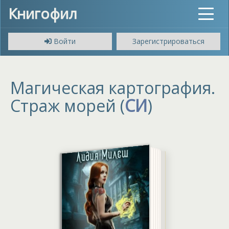
Книгофил
Toggle
navigat
Войти
Зарегистрироваться
Магическая картография.
Страж морей (
СИ
)