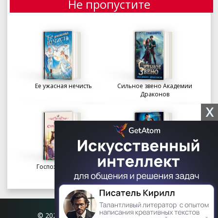
Не пропустите
Ее ужасная нечисть
Сильное звено Академии
Драконов
X
Госпожа портниха
Осколки вечности в
Академии Судьбы
© 2026 Книгофил.орг | contact@knigofil.org