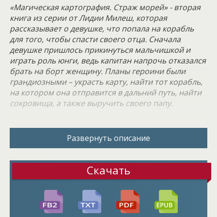
«Магическая картография. Страж морей» - вторая
книга из серии от Лидии Милеш, которая
рассказывает о девушке, что попала на корабль
для того, чтобы спасти своего отца. Сначала
девушке пришлось прикинуться мальчишкой и
играть роль юнги, ведь капитан напрочь отказался
брать на борт женщину. Планы героини были
грандиозными – украсть карту, найти тот корабль,
на котором она отправится в дальний путь, найти
сокровища, а также выручить своего папу.
Все оказалось гораздо сложнее, чем ожидалось.
Мореходство начало погибать, матросы
Развернуть описание
становились торговцами и фермерами,
специалистов в этой отрасли почти не осталось.
Из сотни людей, которые занимались
Скачать
мореплаванием, удалось насобирать лишь 20.
Когда все же команда набралась, корабль
потерпел жуткое крушение, попав в воронку.
Некоторым выжить не удалось, а сам капитан