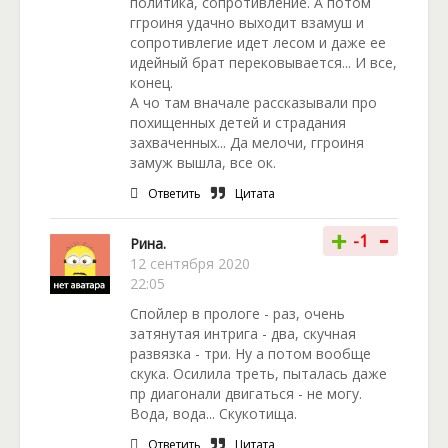
политика, сопротивление. А потом
ггроиня удачно выходит взамуш и
сопротивлегие идет лесом и даже ее
идейный брат перековывается... И все,
конец.
А чо там вначале рассказывали про
похищенных детей и страдания
захваченных... Да мелочи, ггроиня
замуж вышла, все ок.
Ответить
Цитата
-
+
-1
Рина.
12 сентября 2020
22:05
Спойлер в прологе - раз, очень
затянутая интрига - два, скучная
развязка - три. Ну а потом вообще
скука. Осилила треть, пыталась даже
пр диагонали двигаться - не могу.
Вода, вода... Скукотища.
Ответить
Цитата