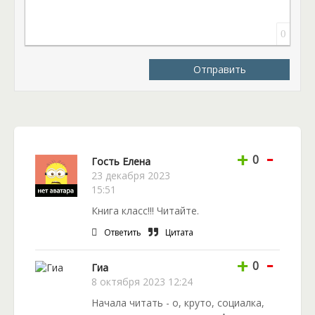
силами. И так за короткое время некогда друг
становится проклятым врагом. Землю ждут
0
ужасные перемены, но только Саше известно куда
больше, чем остальным ее жителям. Что за миссия
Отправить
ей предстоит? Сможет ли она как-то помочь
родной планете?
-
+
0
Гость Елена
23 декабря 2023
15:51
Книга класс!!! Читайте.
Ответить
Цитата
-
+
0
Гиа
8 октября 2023 12:24
Начала читать - о, круто, социалка,