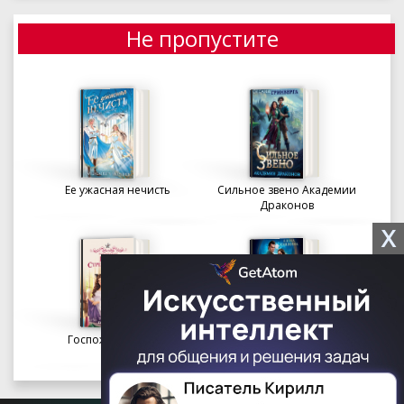
Не пропустите
Ее ужасная нечисть
Сильное звено Академии
Драконов
X
Госпожа портниха
Осколки вечности в
Академии Судьбы