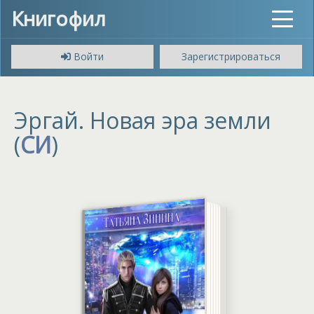
Книгофил
Toggle
navigat
Войти
Зарегистрироваться
Эргай. Новая эра земли
(
СИ
)