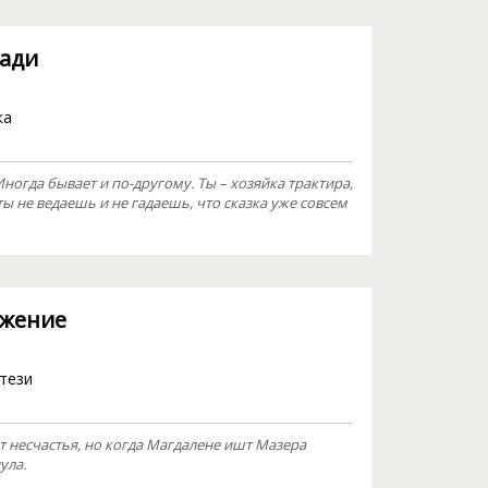
щади
ка
ногда бывает и по-другому. Ты – хозяйка трактира,
ы не ведаешь и не гадаешь, что сказка уже совсем
ежение
тези
ит несчастья, но когда Магдалене ишт Мазера
ула.