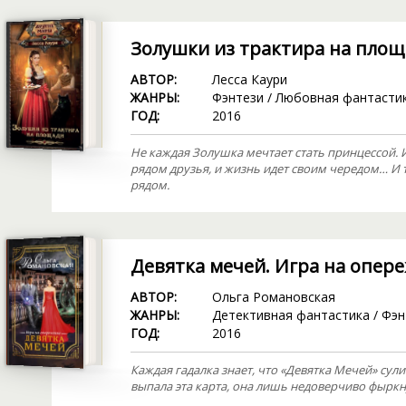
Золушки из трактира на пло
АВТОР:
Лесса Каури
ЖАНРЫ:
Фэнтези
/
Любовная фантасти
ГОД:
2016
Не каждая Золушка мечтает стать принцессой. И
рядом друзья, и жизнь идет своим чередом… И т
рядом.
Девятка мечей. Игра на опер
АВТОР:
Ольга Романовская
ЖАНРЫ:
Детективная фантастика
/
Фэн
ГОД:
2016
Каждая гадалка знает, что «Девятка Мечей» сул
выпала эта карта, она лишь недоверчиво фыркн