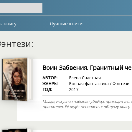
ь книгу
Лучшие книги
энтези:
Воин Забвения. Гранитный че
АВТОР:
Елена Счастная
ЖАНРЫ:
Боевая фантастика
/
Фэнтези
ГОД:
2017
Млада, искусная наёмная убийца, приходит в ст
правителю. Её ведёт ненависть к общему врагу