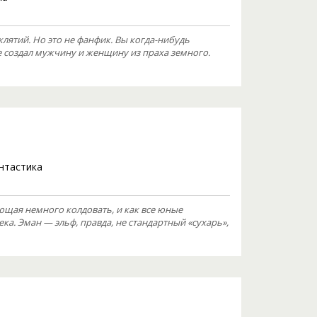
клятий. Но это не фанфик. Вы когда-нибудь
е создал мужчину и женщину из праха земного.
нтастика
ющая немного колдовать, и как все юные
ка. Эман — эльф, правда, не стандартный «сухарь»,