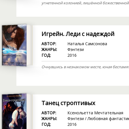
угнетенной колонией, лишённой божественной 
Игрейн. Леди с надеждой
АВТОР:
Наталья Самсонова
ЖАНРЫ:
Фэнтези
ГОД:
2016
Очнувшись в незнакомом месте, юная беспамят
Танец строптивых
АВТОР:
Ксенольетта Мечтательная
ЖАНРЫ:
Фэнтези
/
Любовная фантасти
ГОД:
2016