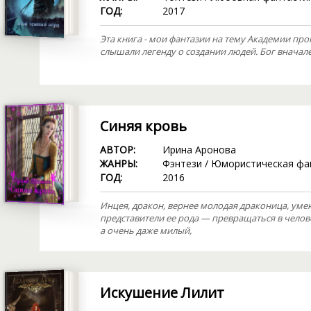
ГОД:
2017
Эта книга - мои фантазии на тему Академии про
слышали легенду о создании людей. Бог вначал
Синяя кровь
АВТОР:
Ирина Аронова
ЖАНРЫ:
Фэнтези
/
Юмористическая фа
ГОД:
2016
Инцея, дракон, вернее молодая драконица, уме
представители ее рода — превращаться в челове
а очень даже милый,
Искушение Лилит