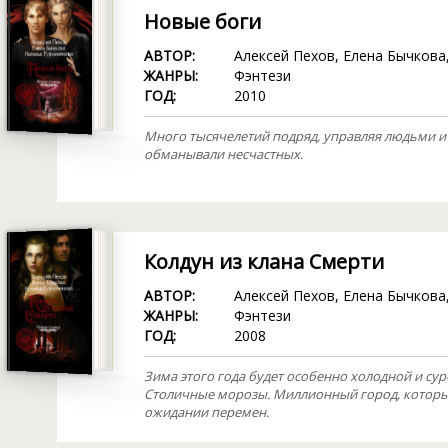
Новые боги
АВТОР:
Алексей Пехов
,
Елена Бычкова
ЖАНРЫ:
Фэнтези
ГОД:
2010
Много тысячелетий подряд, управляя людьми и 
обманывали несчастных.
Колдун из клана Смерти
АВТОР:
Алексей Пехов
,
Елена Бычкова
ЖАНРЫ:
Фэнтези
ГОД:
2008
Зима этого года будет особенно холодной и сур
Столичные морозы. Миллионный город, который
ожидании перемен.