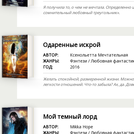
Я получила то, о чем не мечтала. Определенно 
сомнительный любовный треугольник».
Одаренные искрой
АВТОР:
Ксенольетта Мечтательная
ЖАНРЫ:
Фэнтези
/
Любовная фантасти
ГОД:
2016
Желать спокойной, размеренной жизни. Можно
легкости отношений. Что-то забыла? Ах, да. Дов
Мой темный лорд
АВТОР:
Mikka Hope
ЖАНРЫ:
Фэнтези
/
Любовная фантасти