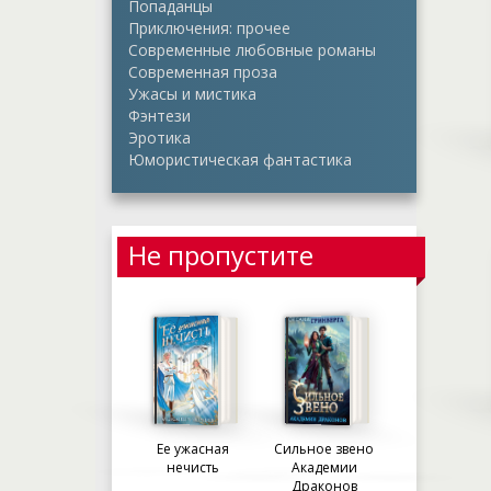
Попаданцы
Приключения: прочее
Современные любовные романы
Современная проза
Ужасы и мистика
Фэнтези
Эротика
Юмористическая фантастика
Не пропустите
Ее ужасная
Сильное звено
нечисть
Академии
Драконов