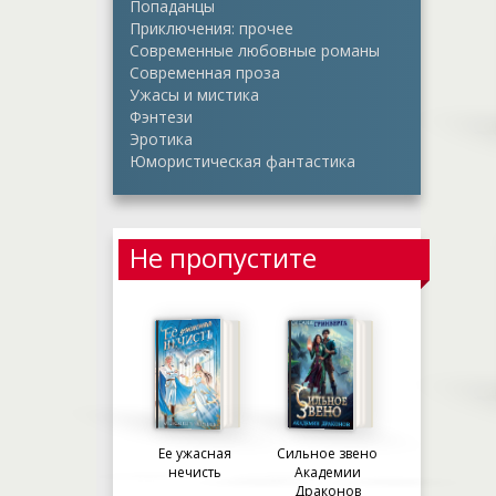
Попаданцы
Приключения: прочее
Современные любовные романы
Современная проза
Ужасы и мистика
Фэнтези
Эротика
Юмористическая фантастика
Не пропустите
Ее ужасная
Сильное звено
нечисть
Академии
Драконов