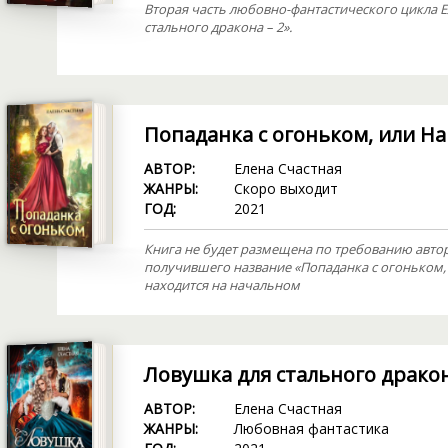
Вторая часть любовно-фантастического цикла 
стального дракона – 2».
Попаданка с огоньком, или Н
АВТОР:
Елена Счастная
ЖАНРЫ:
Скоро выходит
ГОД:
2021
Книга не будет размещена по требованию автор
получившего название «Попаданка с огоньком, 
находится на начальном
Ловушка для стального драко
АВТОР:
Елена Счастная
ЖАНРЫ:
Любовная фантастика