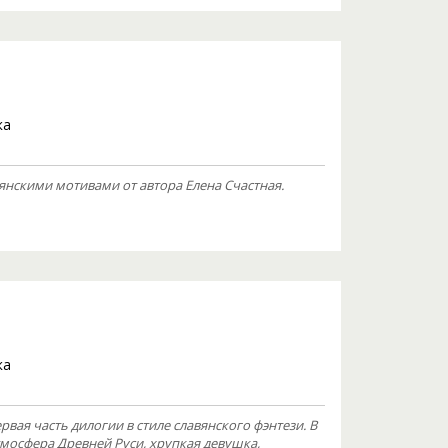
ка
янскими мотивами от автора Елена Счастная.
ка
вая часть дилогии в стиле славянского фэнтези. В
тмосфера Древней Руси, хрупкая девушка,