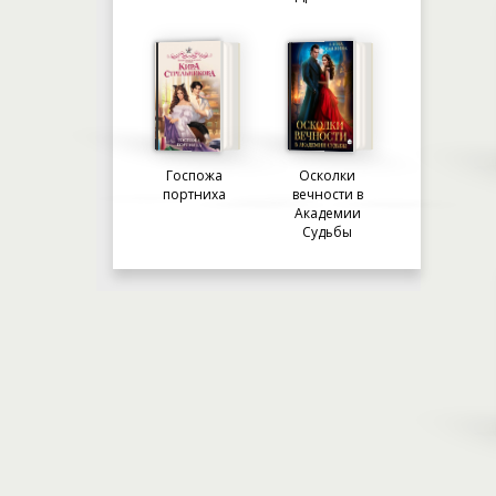
Госпожа
Осколки
портниха
вечности в
Академии
Судьбы