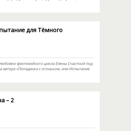
спытание для Тёмного
 любовно-фэнтезийного цикла Елены Счастной под
а автора «Попаданка с огоньком, или Испытание
а – 2