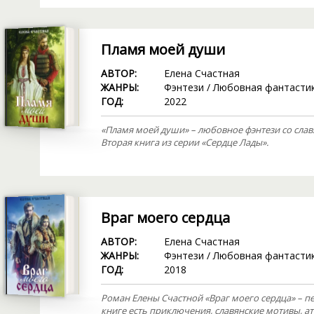
Пламя моей души
АВТОР:
Елена Счастная
ЖАНРЫ:
Фэнтези
/
Любовная фантасти
ГОД:
2022
«Пламя моей души» – любовное фэнтези со слав
Вторая книга из серии «Сердце Лады».
Враг моего сердца
АВТОР:
Елена Счастная
ЖАНРЫ:
Фэнтези
/
Любовная фантасти
ГОД:
2018
Роман Елены Счастной «Враг моего сердца» – пер
книге есть приключения, славянские мотивы, а