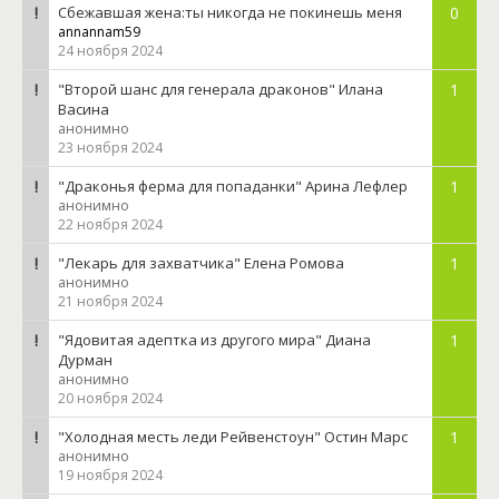
Сбежавшая жена:ты никогда не покинешь меня
0
annannam59
24 ноября 2024
"Второй шанс для генерала драконов" Илана
1
Васина
анонимно
23 ноября 2024
"Драконья ферма для попаданки" Арина Лефлер
1
анонимно
22 ноября 2024
"Лекарь для захватчика" Елена Ромова
1
анонимно
21 ноября 2024
"Ядовитая адептка из другого мира" Диана
1
Дурман
анонимно
20 ноября 2024
"Холодная месть леди Рейвенстоун" Остин Марс
1
анонимно
19 ноября 2024