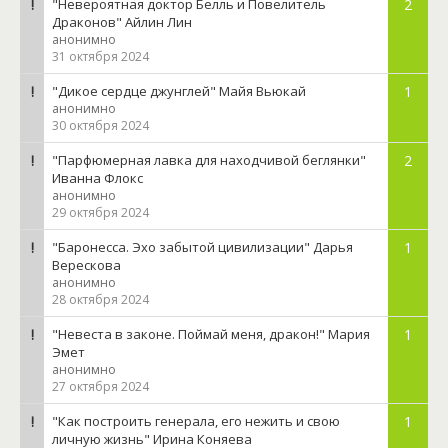
"Невероятная доктор Белль и Повелитель
2
Драконов" Айлин Лин
анонимно
31 октября 2024
"Дикое сердце джунглей" Майя Вьюкай
1
анонимно
30 октября 2024
"Парфюмерная лавка для находчивой беглянки"
2
Иванна Флокс
анонимно
29 октября 2024
"Баронесса. Эхо забытой цивилизации" Дарья
1
Верескова
анонимно
28 октября 2024
"Невеста в законе. Поймай меня, дракон!" Мария
1
Эмет
анонимно
27 октября 2024
"Как построить генерала, его нежить и свою
1
личную жизнь" Ирина Коняева