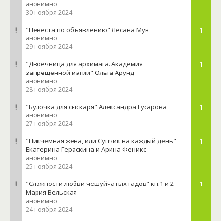
анонимно
30 ноября 2024
"Невеста по объявлению" Лесана Мун
1
анонимно
29 ноября 2024
"Двоечница для архимага. Академия
1
запрещенной магии" Ольга Арунд
анонимно
28 ноября 2024
"Булочка для сыскаря" Александра Гусарова
1
анонимно
27 ноября 2024
"Никчемная жена, или Супчик на каждый день"
1
Екатерина Гераскина и Арина Феникс
анонимно
25 ноября 2024
"Сложности любви чешуйчатых гадов" кн.1 и 2
1
Мария Вельская
анонимно
24 ноября 2024