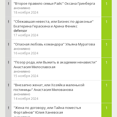
"Второе правило семьи Райс" Оксана Гринберга
1
анонимно
18 ноября 2024
"Сбежавшая невеста, или Бизнес по-драконьи"
1
Екатерина Гераскина и Арина Феникс
defensor
17 ноября 2024
"Опасная любовь командора" Ульяна Муратова
1
анонимно
16 ноября 2024
"Позор рода, или Выжить в академии ненависти"
1
Анастасия Милославская
анонимно
15 ноября 2024
"Внезапно женат, или Хозяйка маленькой
1
гостиницы" Анастасия Милованова
анонимно
14 ноября 2024
"Жена по договору, или Тайна поместья
1
Фортайнов" Юлия Ханевская
анонимно