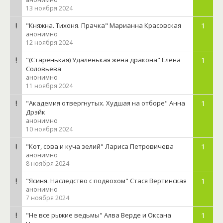
13 ноября 2024
"Княжна. Тихоня. Прачка" Марианна Красовская
1
анонимно
12 ноября 2024
"(Старенькая) Удаленькая жена дракона" Елена
1
Соловьева
анонимно
11 ноября 2024
"Академия отвергнутых. Худшая на отборе" Анна
1
Дрэйк
анонимно
10 ноября 2024
"Кот, сова и куча зелий" Лариса Петровичева
1
анонимно
8 ноября 2024
"Ясиня. Наследство с подвохом" Стася Вертинская
1
анонимно
7 ноября 2024
"Не все рыжие ведьмы" Алва Верде и Оксана
1