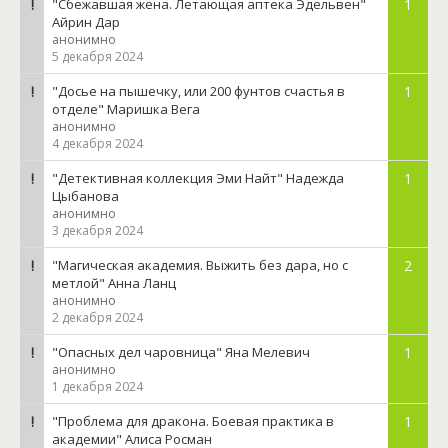
"Сбежавшая жена. Летающая аптека Эдельвен"
1
Айрин Дар
анонимно
5 декабря 2024
"Досье на пышечку, или 200 фунтов счастья в
1
отделе" Маришка Вега
анонимно
4 декабря 2024
"Детективная коллекция Эми Найт" Надежда
1
Цыбанова
анонимно
3 декабря 2024
"Магическая академия. Выжить без дара, но с
2
метлой" Анна Ланц
анонимно
2 декабря 2024
"Опасных дел чаровница" Яна Мелевич
1
анонимно
1 декабря 2024
"Проблема для дракона. Боевая практика в
1
академии" Алиса Росман