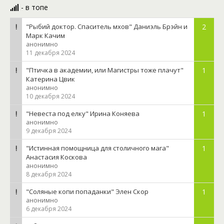
- в топе
"Рыбий доктор. Спаситель мхов" Даниэль Брэйн и
2
Марк Качим
анонимно
11 декабря 2024
"Птичка в академии, или Магистры тоже плачут"
1
Катерина Цвик
анонимно
10 декабря 2024
"Невеста под елку" Ирина Коняева
1
анонимно
9 декабря 2024
"Истинная помощница для столичного мага"
1
Анастасия Коскова
анонимно
8 декабря 2024
"Соляные копи попаданки" Элен Скор
1
анонимно
6 декабря 2024