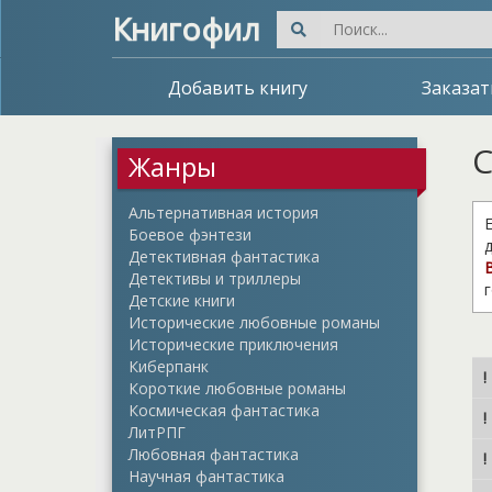
Книгофил
Добавить книгу
Заказат
С
Жанры
Альтернативная история
Е
Боевое фэнтези
д
Детективная фантастика
Детективы и триллеры
Детские книги
Исторические любовные романы
Исторические приключения
Киберпанк
Короткие любовные романы
Космическая фантастика
ЛитРПГ
Любовная фантастика
Научная фантастика