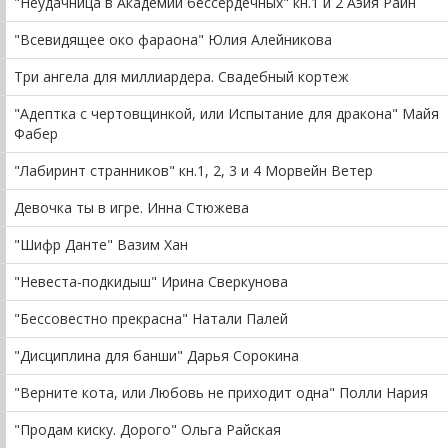
"Неудачница в Академии бессердечных" кн.1 и 2 Аэйя Райн
"Всевидящее око фараона" Юлия Алейникова
Три ангела для миллиардера. Свадебный кортеж
"Адептка с чертовщинкой, или Испытание для дракона" Майя
Фабер
"Лабиринт странников" кн.1, 2, 3 и 4 Морвейн Ветер
Девочка ты в игре. Инна Стюжева
"Шифр Данте" Вазим Хан
"Невеста-подкидыш" Ирина Сверкунова
"Бессовестно прекрасна" Натали Палей
"Дисциплина для банши" Дарья Сорокина
"Верните кота, или Любовь не приходит одна" Полли Нария
"Продам киску. Дорого" Ольга Райская