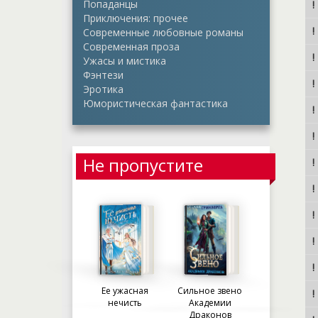
Попаданцы
Приключения: прочее
Современные любовные романы
Современная проза
Ужасы и мистика
Фэнтези
Эротика
Юмористическая фантастика
Не пропустите
Ее ужасная
Сильное звено
нечисть
Академии
Драконов