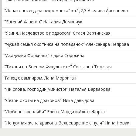
"Лопатоносец для некроманта" кн.1,2,3 Аселина Арсеньева
"Евгений Ханегин" Наталия Доманчук
"Ясиня. Наследство с подвохом" Стася Вертинская
"Чужая семья охотника на попаданок" Александра Неярова
"Академия Форхиллз" Дарья Сорокина
"Тихоня на Боевом Факультете" Светлана Томская
Танец с вампиром. Лана Морриган
"Ни слова, господин министр!" Наталья Варварова
"Сезон охоты на драконов" Ника давыдова
"Любовь как алиби" Елена Марди и Алекс Фортт
"Ненужная жена дракона. Зельеварение с нуля" Нина Новак