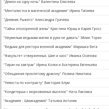
"Демон на одну ночь" Валентина Елисеева
"Менталистка в магической академии" Ирина Тигиева
"Дневник Рыжего" Александра Грачева
"Тайна опозоренной жены" Кристина Юраш и Кария Гросс
"Неумелым ведьмам магию в руки не давать" Эйлин Торен
"Ведьма для ректора военной академии" Маришка Вега
"Факультет отверженных. Шип и хаос" Иванка Осипова
"Тиран на завтрак" Ирина Колки и Екатерина Евгеньева
"Обещанная проклятому дракону" Полина Никитина
"Невеста по контракту" Виктория Блум
"Кондитерша с морковкиных выселок" Ната Лакомка
"Академия - Шмакадемия" Татьяна Антоник