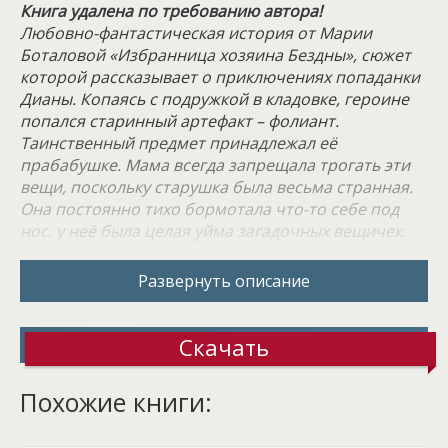
Книга удалена по требованию автора!
Любовно-фантастическая история от Марии
Боталовой «Избранница хозяина Бездны», сюжет
которой рассказывает о приключениях попаданки
Дианы. Копаясь с подружкой в кладовке, героине
попался старинный артефакт – фолиант.
Таинственный предмет принадлежал её
прабабушке. Мама всегда запрещала трогать эти
вещи, поскольку старушка была весьма странная.
Она постоянно тихо бормотала что-то себе под
нос, у неё была целая уйма загадочных вещичек.
Таких, например, как эта книга заклинаний, что
отыскали девушки в кладовой.
Развернуть описание
Плохая идея была листать неизвестную книгу с
магическими заклятиями. У Дианы резко
Скачать
закружилась голова, а в глазах всё поплыло. Буквы
заклинания сперва дрогнули, а затем всё стало на
Похожие книги:
свои места. Это не остановило авантюристок,
подружки решили прочесть одно заклинание.