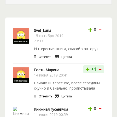
этого требовал только он один, но нет! Вот попала,
так попала: чужая оболочка, чужой супруг, даже
любовник чужой! Как Диане прекратить весь этот
кошмар и вернуться на родину?
-
+
0
Svet_Lana
15 октября 2019
23:33
Интересная книга, спасибо автору)
Ответить
Цитата
-
+
+1
Гость Марина
14 июня 2019 20:41
Начало интересное, после середины
скучно и банально, пролистывала
Ответить
Цитата
-
+
0
Книжная гусеничка
11 июня 2019 00:59