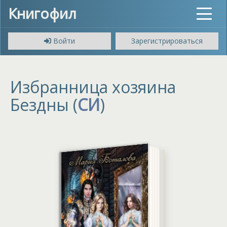
Книгофил
Toggle
navigat
Войти
Зарегистрироваться
Избранница хозяина
Бездны (
СИ
)