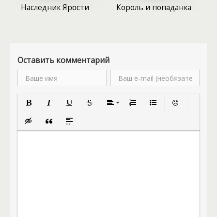
Наследник Ярости
Король и попаданка
симпатичен! По крайней мере, внешне! Такого
красавца еще поискать. А если повезет найти,
придется отбиваться от всех соперниц, чтобы не
упустить. Он тут же принял невесту в свой род,
подхватив девушку на руки, а уже через миг они
Оставить комментарий
оказались посреди пестрого зала с накрытыми
столами в честь свадьбы. А затем произошло то,
что просто шокировало попаданку… Одной ночью
её почивший муж пришёл нечистой силой к
героине. Он всё также намерен оставить после
себя наследника, а овдовевшая девушка не знает,
Полужирный
Курсив
Подчеркнутый
Зачеркнутый
Выравнивание
Нумерованный список
Маркированный спис
Вставить смай
что с этим делать! Подробности в книге!
Вставка скрытого текста
Вставка цитаты
Вставка спойлера