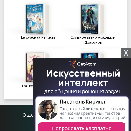
Ее ужасная нечисть
Сильное звено Академии
Драконов
X
Госпожа портниха
Осколки вечности в
Академии Судьбы
© 2026 Книгофил.орг | contact@knigofil.org