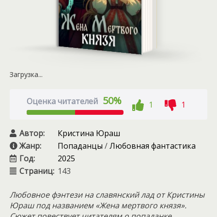
Загрузка...
50%
Оценка читателей
1
1
Автор:
Кристина Юраш
Жанр:
Попаданцы
/
Любовная фантастика
Год:
2025
Страниц:
143
Любовное фэнтези на славянский лад от Кристины
Юраш под названием «Жена мертвого князя».
Сюжет повествует читателям о попаданке,