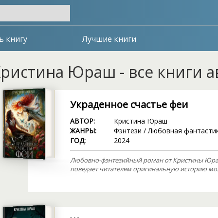
ь книгу
Лучшие книги
ристина Юраш - все книги а
Украденное счастье феи
АВТОР:
Кристина Юраш
ЖАНРЫ:
Фэнтези
/
Любовная фантасти
ГОД:
2024
Любовно-фэнтезийный роман от Кристины Юраш
поведает читателям оригинальную историю мо