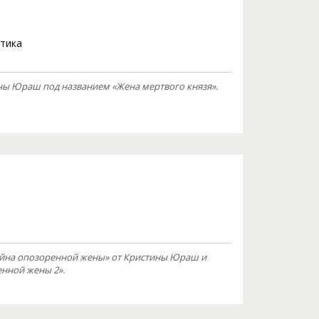
тика
ины Юраш под названием «Жена мертвого князя».
йна опозоренной жены» от Кристины Юраш и
енной жены 2».