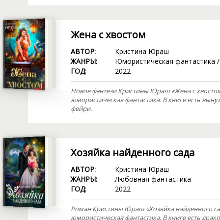
Жена с хвостом
АВТОР:
Кристина Юраш
ЖАНРЫ:
Юмористическая фантастика
ГОД:
2022
Новое фэнтези Кристины Юраш «Жена с хвостом
юмористическая фантастика. В книге есть выну
фейри.
Хозяйка найденного сада
АВТОР:
Кристина Юраш
ЖАНРЫ:
Любовная фантастика
ГОД:
2022
Роман Кристины Юраш «Хозяйка найденного сад
юмористическая фантастика. В книге есть драк