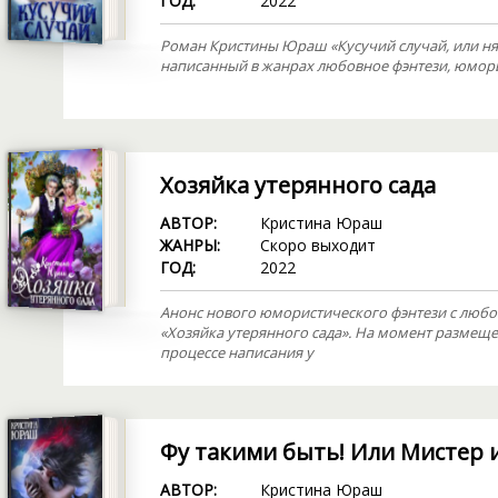
ГОД:
2022
Роман Кристины Юраш «Кусучий случай, или н
написанный в жанрах любовное фэнтези, юмори
Хозяйка утерянного сада
АВТОР:
Кристина Юраш
ЖАНРЫ:
Скоро выходит
ГОД:
2022
Анонс нового юмористического фэнтези с люб
«Хозяйка утерянного сада». На момент размеще
процессе написания у
Фу такими быть! Или Мистер 
АВТОР:
Кристина Юраш