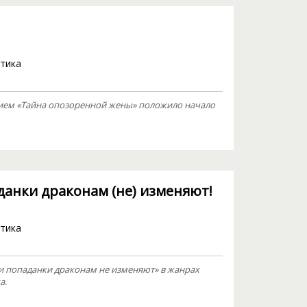
тика
ием «Тайна опозоренной жены» положило начало
данки драконам (не) изменяют!
тика
и попаданки драконам не изменяют» в жанрах
а.