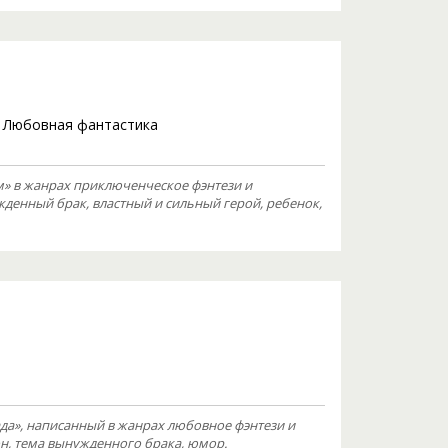
/
Любовная фантастика
» в жанрах приключенческое фэнтези и
жденный брак, властный и сильный герой, ребенок,
а», написанный в жанрах любовное фэнтези и
он, тема вынужденного брака, юмор.