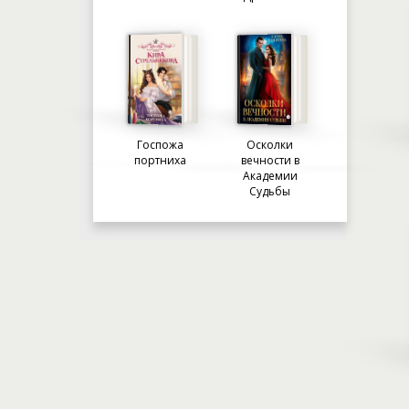
Госпожа
Осколки
портниха
вечности в
Академии
Судьбы