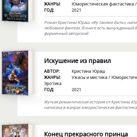
ЖАНРЫ:
Юмористическая фантастика
ГОД:
2021
Роман Кристины Юраш «Фу такими быть», напи
любовное фэнтези. В книге есть вынужденный б
фирменный авторский
Искушение из правил
АВТОР:
Кристина Юраш
ЖАНРЫ:
Ужасы и мистика
/
Юмористиче
Эротика
ГОД:
2021
Жуткая романтическая история от Кристины Юр
написана в жанрах юмористическая фантастика,
Конец прекрасного принца