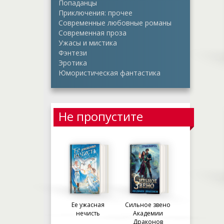
Попаданцы
Приключения: прочее
Современные любовные романы
Современная проза
Ужасы и мистика
Фэнтези
Эротика
Юмористическая фантастика
Не пропустите
Ее ужасная
Сильное звено
нечисть
Академии
Драконов