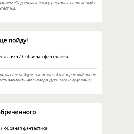
ванием «Под крылышком у ректора», написанный в
тастика.
ще пойду!
нтастика
/
Любовная фантастика
втра еще пойду!», написанный в жанрах любовное
есть элементы фольклора, духи леса и чудовища,
 обреченного
/
Любовная фантастика