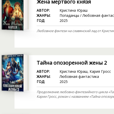
Жена мертвого князя
АВТОР:
Кристина Юраш
ЖАНРЫ:
Попаданцы
/
Любовная фантас
ГОД:
2025
Любовное фэнтези на славянский лад от Крист
Тайна опозоренной жены 2
АВТОР:
Кристина Юраш
,
Кария Гросс
ЖАНРЫ:
Любовная фантастика
ГОД:
2025
Продолжение любовно-фэнтезийного цикла «Та
Карии Гросс, роман с названием «Тайна опозор