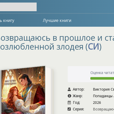
ь книгу
Лучшие книги
озвращаюсь в прошлое и с
озлюбленной злодея (
СИ
)
Оценка чита
Автор:
Виктория С
Жанр:
Попаданцы
Год:
2026
Серия:
Возвращаюсь