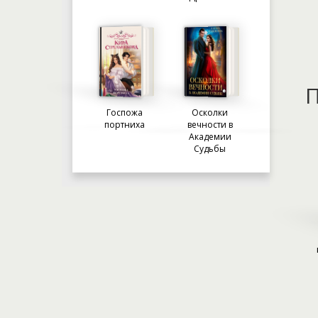
П
Госпожа
Осколки
портниха
вечности в
Академии
Судьбы