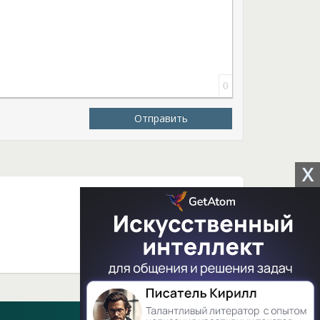
0
Отправить
X
-
+
-1