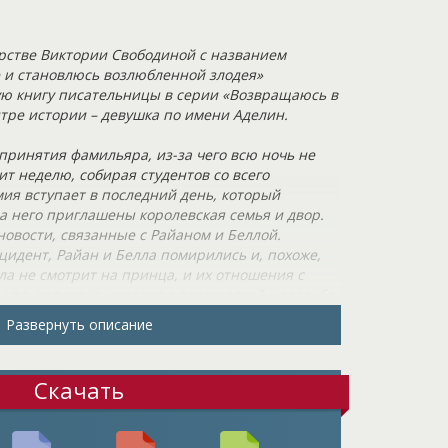
рстве Виктории Свободиной с названием
 и становлюсь возлюбленной злодея»
ую книгу писательницы в серии «Возвращаюсь в
тре истории – девушка по имени Аделин.
принятия фамильяра, из-за чего всю ночь не
т неделю, собирая студентов со всего
ия вступает в последний день, который
а него приглашены королевская семья и двор.
овости, связанные с Райаном и Беллой.
идент, Райан и Белла помирились и, похоже,
ла не смотрит на принца, и их отношения с
что, вероятно, связано с подготовкой к свадьбе.
во аристократических свадеб, так как молодые
Развернуть описание
также помирилась с Беллой. Она переживала,
за Оуэна, но я заверила ее, что понимаю, как
 и что мои чувства к принцу остыли. Белла
Скачать
 ужасно по отношению к Фарендейлу и он ей
, Белла любит Оуэна, но принц — запретный
тся купол. Группа Аделин спешит к вратам,