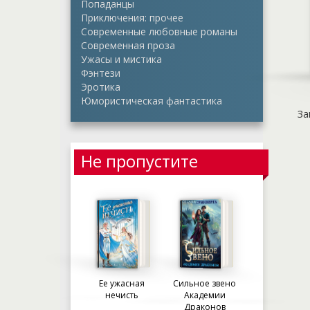
Попаданцы
Приключения: прочее
Современные любовные романы
Современная проза
Ужасы и мистика
Фэнтези
Эротика
Юмористическая фантастика
За
Не пропустите
Ее ужасная
Сильное звено
нечисть
Академии
Драконов