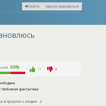
Войти
Зарегистрироваться
тановлюсь
69%
телей
11
5
вободина
/
Любовная фантастика
 в прошлое к злодею - 2