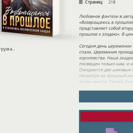
Страниц:
218
Любовное фэнтези в авто
«Возвращаюсь в прошлое
представляет собой втор
прошлое к злодею». В цен
Сегодня день церемонии 
грузка...
спала. Церемония проходи
королевства. Наша академ
посвящен только нам, и н
Ожидаются две шоковые н
Несмотря на прошлый инц
вновь вместе. Теперь Бел
Райаном очень скромные, 
Вскоре ожидается множест
обретают фамильяров. Я 
что я буду зла на нее из-
легко поддаться соблазну,
признала, что поступила
очень нравится. Я думаю
плод. Над тьмой возвышае