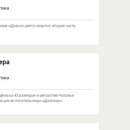
тика
ем «Дракон цвета смерти», вторая часть
ера
тика
фелька 43 размера» в авторстве Натальи
в цикле писательницы «Дракмар».