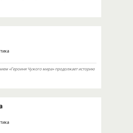
тика
нием «Героиня Чужого мира» продолжает историю
а
тика