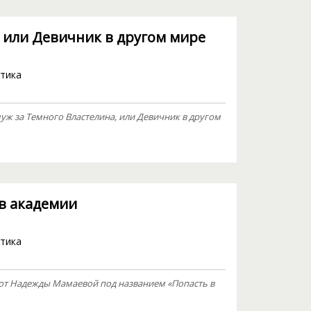
, или Девичник в другом мире
тика
ж за Темного Властелина, или Девичник в другом
 в академии
тика
от Надежды Мамаевой под названием «Попасть в