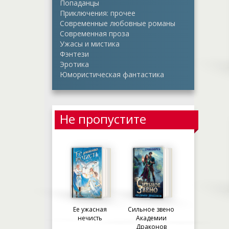
Попаданцы
Приключения: прочее
Современные любовные романы
Современная проза
Ужасы и мистика
Фэнтези
Эротика
Юмористическая фантастика
Не пропустите
Ее ужасная
Сильное звено
нечисть
Академии
Драконов