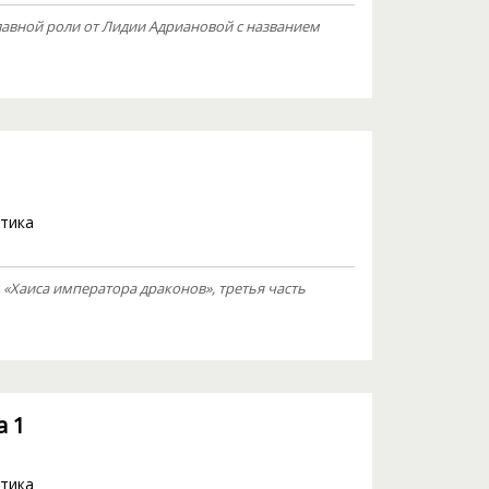
авной роли от Лидии Адриановой с названием
тика
«Хаиса императора драконов», третья часть
а 1
тика