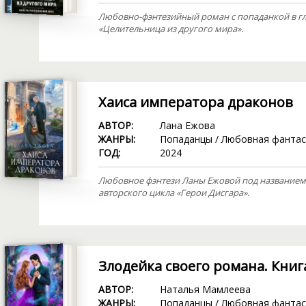
Любовно-фэнтезийный роман с попаданкой в гл
«Целительница из другого мира».
Хаиса императора драконов
АВТОР:
Лана Ежова
ЖАНРЫ:
Попаданцы
/
Любовная фантас
ГОД:
2024
Любовное фэнтези Ланы Ежовой под названием 
авторского цикла «Герои Дисгара».
Злодейка своего романа. Книг
АВТОР:
Наталья Мамлеева
ЖАНРЫ:
Попаданцы
/
Любовная фантас