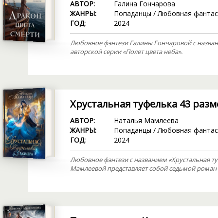
АВТОР:
Галина Гончарова
ЖАНРЫ:
Попаданцы
/
Любовная фантас
ГОД:
2024
Любовное фэнтези Галины Гончаровой с названи
авторской серии «Полет цвета неба».
Хрустальная туфелька 43 разм
АВТОР:
Наталья Мамлеева
ЖАНРЫ:
Попаданцы
/
Любовная фантас
ГОД:
2024
Любовное фэнтези с названием «Хрустальная ту
Мамлеевой представляет собой седьмой роман 