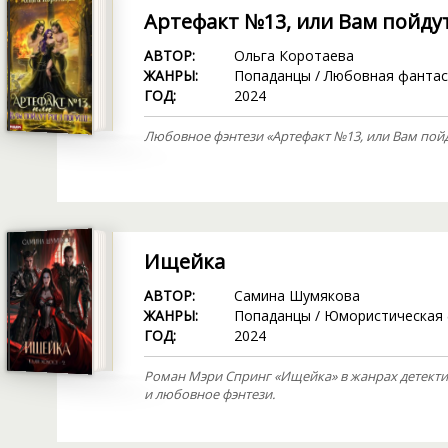
Артефакт №13, или Вам пойдут
АВТОР:
Ольга Коротаева
ЖАНРЫ:
Попаданцы
/
Любовная фантас
ГОД:
2024
Любовное фэнтези «Артефакт №13, или Вам пойд
Ищейка
АВТОР:
Самина Шумякова
ЖАНРЫ:
Попаданцы
/
Юмористическая 
ГОД:
2024
Роман Мэри Спринг «Ищейка» в жанрах детекти
и любовное фэнтези.