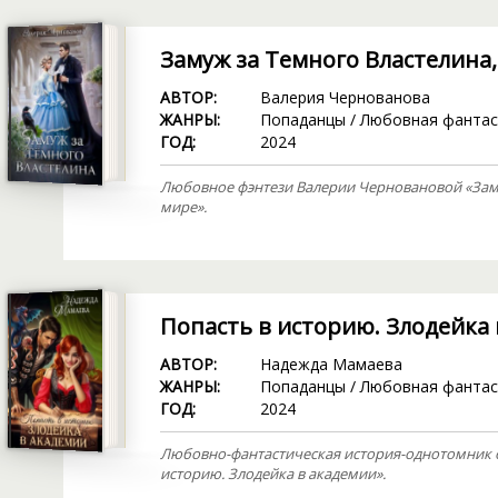
Замуж за Темного Властелина
АВТОР:
Валерия Чернованова
ЖАНРЫ:
Попаданцы
/
Любовная фантас
ГОД:
2024
Любовное фэнтези Валерии Черновановой «Заму
мире».
Попасть в историю. Злодейка
АВТОР:
Надежда Мамаева
ЖАНРЫ:
Попаданцы
/
Любовная фантас
ГОД:
2024
Любовно-фантастическая история-однотомник 
историю. Злодейка в академии».