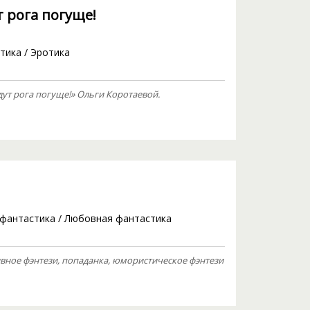
 рога погуще!
тика
/
Эротика
ут рога погуще!» Ольги Коротаевой.
фантастика
/
Любовная фантастика
вное фэнтези, попаданка, юмористическое фэнтези