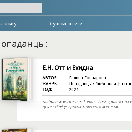
ь книгу
Лучшие книги
опаданцы:
Е.Н. Отт и Ехидна
АВТОР:
Галина Гончарова
ЖАНРЫ:
Попаданцы
/
Любовная фантас
ГОД:
2024
Любовное фэнтези от Галины Гончаровой с назва
цикла «Звёзды романтического фэнтези».