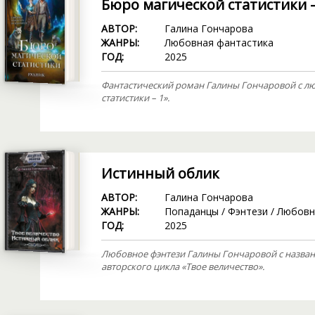
Бюро магической статистики –
АВТОР:
Галина Гончарова
ЖАНРЫ:
Любовная фантастика
ГОД:
2025
Фантастический роман Галины Гончаровой с л
статистики – 1».
Истинный облик
АВТОР:
Галина Гончарова
ЖАНРЫ:
Попаданцы
/
Фэнтези
/
Любовн
ГОД:
2025
Любовное фэнтези Галины Гончаровой с назван
авторского цикла «Твое величество».