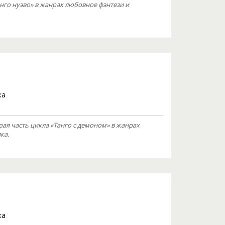
нго нуэво» в жанрах любовное фэнтези и
ка
рая часть цикла «Танго с демоном» в жанрах
ка.
ка