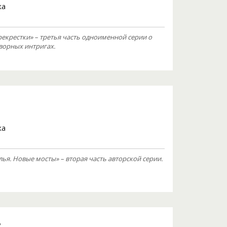
ка
екрестки» – третья часть одноименной серии о
ворных интригах.
ка
я. Новые мосты» – вторая часть авторской серии.
ь