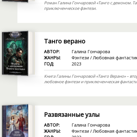
Роман Галина Гончаровой «Танго с демоном. Та
приключенческое фэнтези.
Танго верано
АВТОР:
Галина Гончарова
ЖАНРЫ:
Фэнтези
/
Любовная фантасти
ГОД:
2023
Книга Галины Гончаровой «Танго Верано» – вто
любовное фэнтези и приключенческая фантасти
Развязанные узлы
АВТОР:
Галина Гончарова
ЖАНРЫ:
Фэнтези
/
Любовная фантасти