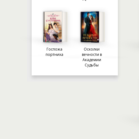
Госпожа
Осколки
портниха
вечности в
Академии
Судьбы