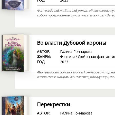
ГОД:
2023
Фэнтезийный любовный роман «Развязанные узл
собой продолжение цикла писательницы «Ветер
Во власти Дубовой короны
АВТОР:
Галина Гончарова
ЖАНРЫ:
Фэнтези
/
Любовная фантасти
ГОД:
2023
Фэнтезийный роман Галины Гончаровой под наз
относится к жанрам фантастика, попаданцы, лю
Перекрестки
АВТОР:
Галина Гончарова