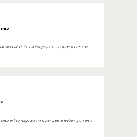
тика
нием «Е.Н. Отт и Ехидна», изданное в рамках
ка
алины Гончаровой «Полёт цвета неба», роман с