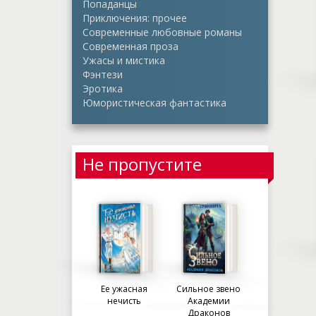
Попаданцы
Приключения: прочее
Современные любовные романы
Современная проза
Ужасы и мистика
Фэнтези
Эротика
Юмористическая фантастика
Не пропустите
Ее ужасная
Сильное звено
нечисть
Академии
Драконов