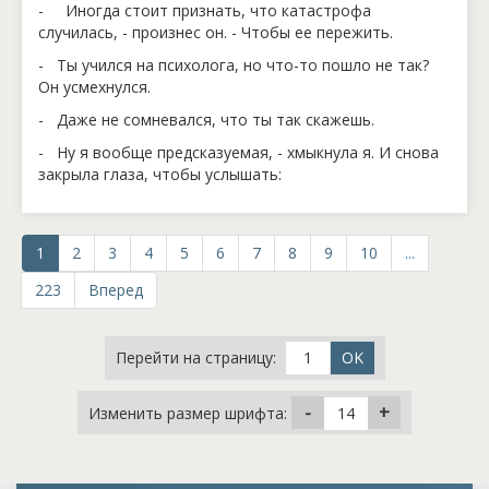
- Иногда стоит признать, что катастрофа
случилась, - произнес он. - Чтобы ее пережить.
- Ты учился на психолога, но что-то пошло не так?
Он усмехнулся.
- Даже не сомневался, что ты так скажешь.
- Ну я вообще предсказуемая, - хмыкнула я. И снова
закрыла глаза, чтобы услышать:
1
2
3
4
5
6
7
8
9
10
...
223
Вперед
Перейти на страницу:
Изменить размер шрифта: