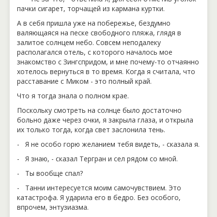
пачки сигарет, торчащей из кармана куртки.
А в себя пришла уже на побережье, бездумно
валяющаяся на песке свободного пляжа, глядя в
залитое солнцем небо. Совсем неподалеку
располагался отель, с которого началось мое
знакомство с Зингспридом, и мне почему-то отчаянно
хотелось вернуться в то время. Когда я считала, что
расставание с Миком - это полный край.
Что я тогда знала о полном крае.
Поскольку смотреть на солнце было достаточно
больно даже через очки, я закрыла глаза, и открыла
их только тогда, когда свет заслонила тень.
- Я не особо горю желанием тебя видеть, - сказала я.
- Я знаю, - сказал Тергран и сел рядом со мной.
- Ты вообще спал?
- Танни интересуется моим самочувствием. Это
катастрофа. Я ударила его в бедро. Без особого,
впрочем, энтузиазма.