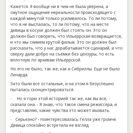
Кажется. Я вообще ни в чем не была уверена, а
смутное ощущение нереальности происходящего с
каждой минутой только усиливалось. То ли потому,
что я не выспалась, то ли потому, что на месте
девицы в косухе должен был стоять он. Это он
должен был говорить, что Ильеррская возвращается,
и что мы снимем крутой фильм. Это он должен был
рассказать, что у нас дорабатывается сценарий, и что
сверху дали добро на съемки без цензуры, то есть
вплотную по архивам Ильеррской.
Но его не было, так же, как и Сибриллы. Еще не было
Ленарда.
Зато были все остальные, и на этом я безуспешно
пыталась сконцентрироваться.
- Но я горю этой историей так же, как вы все, -
сказала она. - Я знаю, что такое смена режиссера, и
представляю, какие чувства это может вызвать.
- Серьезно? - поинтересовалась Гелла уже громче.
Девица спокойно встретила ее взгляд.