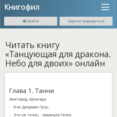
Книгофил
Toggle
navigat
Войти
Зарегистрироваться
Читать книгу
«Танцующая для дракона.
Небо для двоих» онлайн
Глава 1. Танни
Зингсприд, Аронгара
- Я не Джерман Гроу...
- Это уж точно, - хмыкнула Гелла.