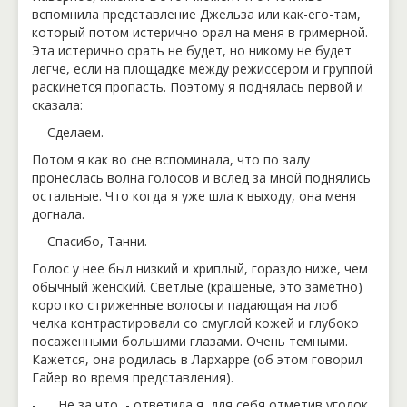
вспомнила представление Джельза или как-его-там,
который потом истерично орал на меня в гримерной.
Эта истерично орать не будет, но никому не будет
легче, если на площадке между режиссером и группой
раскинется пропасть. Поэтому я поднялась первой и
сказала:
- Сделаем.
Потом я как во сне вспоминала, что по залу
пронеслась волна голосов и вслед за мной поднялись
остальные. Что когда я уже шла к выходу, она меня
догнала.
- Спасибо, Танни.
Голос у нее был низкий и хриплый, гораздо ниже, чем
обычный женский. Светлые (крашеные, это заметно)
коротко стриженные волосы и падающая на лоб
челка контрастировали со смуглой кожей и глубоко
посаженными большими глазами. Очень темными.
Кажется, она родилась в Лархарре (об этом говорил
Гайер во время представления).
- Не за что, - ответила я, для себя отметив уголок