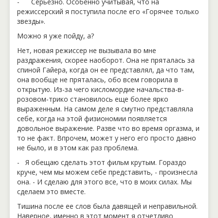
- Серьезно. Особенно учитывая, что на
режиссерский я поступила после его «Горячее только
звезды».
Можно я уже пойду, а?
Нет, новая режиссер не вызывала во мне
раздражения, скорее наоборот. Она не пряталась за
спиной Гайера, когда он ее представлял, да что там,
она вообще не пряталась, обо всем говорила в
открытую. Из-за чего кисломордие начальства-в-
розовом-трико становилось еще более ярко
выраженным. На самом деле я смутно представляла
себе, когда на этой физиономии появляется
довольное выражение. Разве что во время оргазма, и
то не факт. Впрочем, может у него его просто давно
не было, и в этом как раз проблема.
- Я обещаю сделать этот фильм крутым. Гораздо
круче, чем мы можем себе представить, - произнесла
она. - И сделаю для этого все, что в моих силах. Мы
сделаем это вместе.
Тишина после ее слов была давящей и неправильной.
Наверное, именно в этот момент я отчетливо