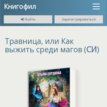
Книгофил
Toggle
navigat
Войти
Зарегистрироваться
Травница, или Как
выжить среди магов (
СИ
)