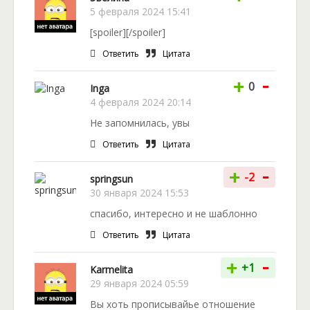
наполненная интригами и приключениями.
5 февраля 2024 15:41
Продолжение и финал – во второй части.
[spoiler][/spoiler]
Заключительная книга уже дописана Татьяной
Сергановой.
Ответить
Цитата
-
+
0
Inga
4 февраля 2024 20:14
Не запомнилась, увы
Ответить
Цитата
-
+
-2
springsun
30 января 2024 15:53
спасибо, интересно и не шаблонно
Ответить
Цитата
-
+
+1
Karmelita
29 января 2024 05:59
Вы хоть прописывайье отношение