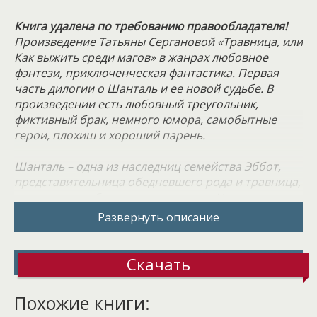
Книга удалена по требованию правообладателя!
Произведение Татьяны Сергановой «Травница, или
Как выжить среди магов» в жанрах любовное
фэнтези, приключенческая фантастика. Первая
часть дилогии о Шанталь и ее новой судьбе. В
произведении есть любовный треугольник,
фиктивный брак, немного юмора, самобытные
герои, плохиш и хороший парень.
Шанталь – одна из наследниц семейства Эббот,
представительница обедневшего рода и травница,
что мечтала обучаться в академии. Но мечта ее
была очень далека от реальности. Академии были
Развернуть описание
достойны только маги. Маги, которых было очень
мало, и которые смотрели на людей свысока.
Дейзи, сестра Шанталь, мечтала выйти замуж за
Скачать
одного из них. Хорошенькая собой, юная, Дейзи
выбирала себе жениха, отметая всех недостойных
Похожие книги:
кандидатов. И вот поступило приглашение от