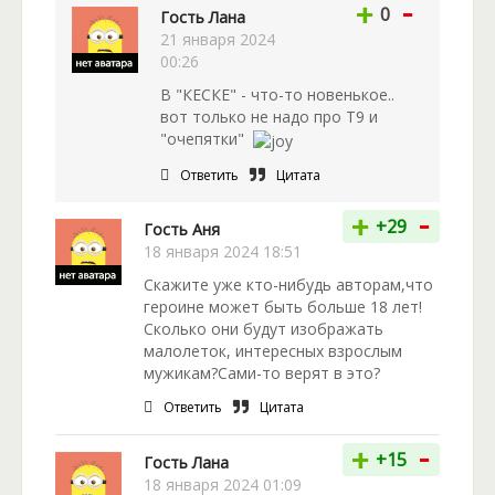
-
+
0
Гость Лана
21 января 2024
00:26
В "КЕСКЕ" - что-то новенькое..
вот только не надо про Т9 и
"очепятки"
Ответить
Цитата
-
+
+29
Гость Аня
18 января 2024 18:51
Скажите уже кто-нибудь авторам,что
героине может быть больше 18 лет!
Сколько они будут изображать
малолеток, интересных взрослым
мужикам?Сами-то верят в это?
Ответить
Цитата
-
+
+15
Гость Лана
18 января 2024 01:09