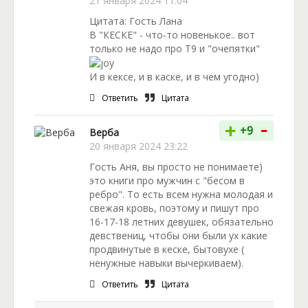
21 января 2024 11:04
Цитата: Гость Лана
В "КЕСКЕ" - что-то новенькое.. вот
только не надо про Т9 и "очепятки"
И в кексе, и в каске, и в чем угодно)
Ответить
Цитата
-
+
+9
Верба
20 января 2024 23:22
Гость Аня, вы просто не понимаете)
это книги про мужчин с "бесом в
ребро". То есть всем нужна молодая и
свежая кровь, поэтому и пишут про
16-17-18 летних девушек, обязательно
девствениц, чтобы они были ух какие
продвинутые в кеске, бытовухе (
ненужные навыки вычеркиваем).
Ответить
Цитата