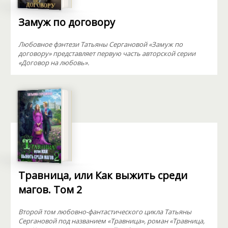
Замуж по договору
Любовное фэнтези Татьяны Сергановой «Замуж по
договору» представляет первую часть авторской серии
«Договор на любовь».
Травница, или Как выжить среди
магов. Том 2
Второй том любовно-фантастического цикла Татьяны
Сергановой под названием «Травница», роман «Травница,