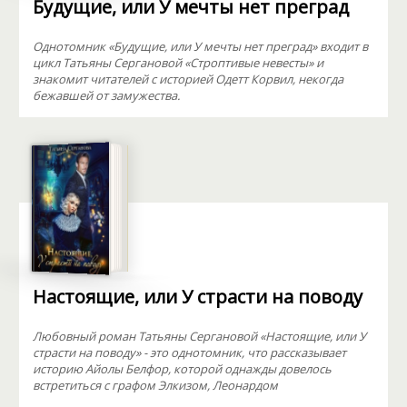
Будущие, или У мечты нет преград
Однотомник «Будущие, или У мечты нет преград» входит в
цикл Татьяны Сергановой «Строптивые невесты» и
знакомит читателей с историей Одетт Корвил, некогда
бежавшей от замужества.
Настоящие, или У страсти на поводу
Любовный роман Татьяны Сергановой «Настоящие, или У
страсти на поводу» - это однотомник, что рассказывает
историю Айолы Белфор, которой однажды довелось
встретиться с графом Элкизом, Леонардом