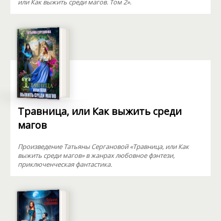
или Как выжить среди магов. Том 2».
Травница, или Как выжить среди
магов
Произведение Татьяны Сергановой «Травница, или Как
выжить среди магов» в жанрах любовное фэнтези,
приключенческая фантастика.