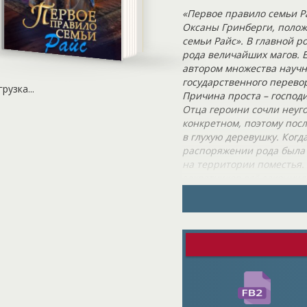
«Первое правило семьи Р
Оксаны Гринберги, поло
семьи Райс». В главной р
рода величайших магов. Е
автором множества научны
государственного перевор
грузка...
Причина проста – господ
Отца героини сочли неуго
конкретном, поэтому посл
в глухую деревушку. Когд
распоряжении рода была 
на территории поместья. 
захватчиков всё закончил
деревенском доме в дале
богатстве семьи, она был
Сейчас героиня больше вс
на свободу. Ей безразличн
даже верхом на драконе!
Аньез проводит много вр
Девушка хотела бы объеха
Однако дальше ближайшег