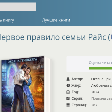
ь книгу
Лучшие книги
ервое правило семьи Райс (
Оценка чита
Автор:
Оксана Гри
Жанр:
Любовная ф
Год:
2024
Серия:
Правила сем
Страниц:
267