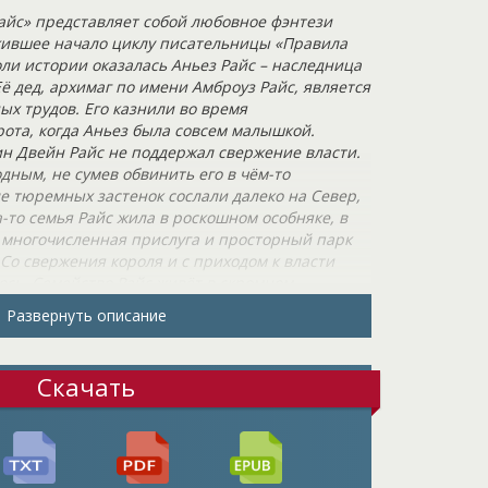
айс» представляет собой любовное фэнтези
жившее начало циклу писательницы «Правила
оли истории оказалась Аньез Райс – наследница
ё дед, архимаг по имени Амброуз Райс, является
х трудов. Его казнили во время
ота, когда Аньез была совсем малышкой.
ин Двейн Райс не поддержал свержение власти.
дным, не сумев обвинить его в чём-то
е тюремных застенок сослали далеко на Север,
а-то семья Райс жила в роскошном особняке, в
многочисленная прислуга и просторный парк
Со свержения короля и с приходом к власти
ось. Семейство Райс живёт в скромном
кой провинции. Аньез не помнила о былом
Развернуть описание
а слишком мала, чтобы запомнить всё это.
его мечтает вырваться из этой глухой деревни
о, что это будет за место, она готова лететь туда
Скачать
емени за книгами, она слишком любит мечтать.
ть целый свет, побыть везде, где только можно.
о портового городка она так и не выбиралась.