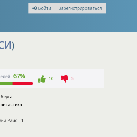
Войти
Зарегистрироваться
СИ
)
67%
телей
10
5
нберга
антастика
ьи Райс - 1