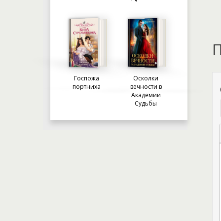
П
Госпожа
Осколки
портниха
вечности в
Академии
Судьбы