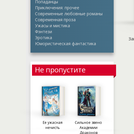
Попаданцы
Приключения: прочее
Современные любовные романы
Современная проза
Ужасы и мистика
Фэнтези
Эротика
За
Юмористическая фантастика
Не пропустите
Ее ужасная
Сильное звено
нечисть
Академии
Драконов