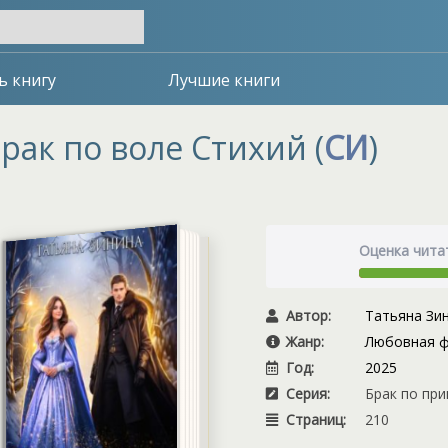
ь книгу
Лучшие книги
рак по воле Стихий (
СИ
)
Оценка чита
Автор:
Татьяна Зи
Жанр:
Любовная ф
Год:
2025
Серия:
Брак по прик
Страниц:
210