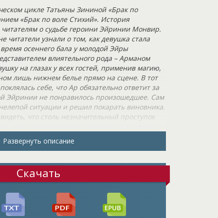
ческом цикле Татьяны Зининой «Брак по
анием «Брак по воле Стихий». История
 читателям о судьбе героини Эйринии Монвир.
 читатели узнали о том, как девушка стала
 время осеннего бала у молодой Эйры
едставителем влиятельного рода – Арманом
ушку на глазах у всех гостей, применив магию,
ном лишь нижнем белье прямо на сцене. В тот
оклялась себе, что Ар обязательно ответит за
ной Эйринии не понравилось произошедшее. Сам
 нелепой ситуации и решил покарать виновника.
двидеть, что столь незначительный проступок
раниди императорским указом, предписывающим
ероиней? Эта новость, словно гром среди ясного
Развернуть описание
ие обоих: ни Арман, ни Эйриния не испытывали
 перспективы связать себя узами Гименея.
Скачать
в прошлом героине, теперь предстояло
еловеком, которого она презирала всем
 надменный и высокомерный аристократ, нанес
е, безжалостно разрушив ее безупречную
лею судьбы, она вынуждена была стать его