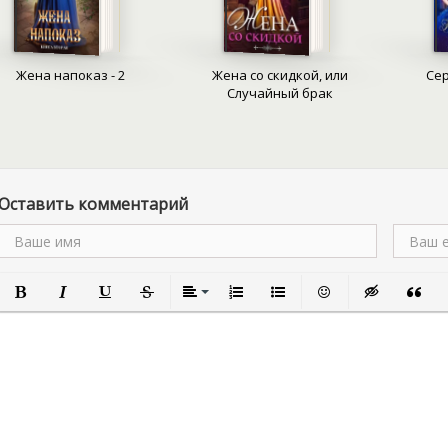
наследнице славного рода
отца и будущее целой им
как того требует этикет?
правилам и прислушаться 
Жена напоказ - 2
Жена со скидкой, или
Се
Случайный брак
Оставить комментарий
Полужирный
Курсив
Подчеркнутый
Зачеркнутый
Выравнивание
Нумерованный список
Маркированный список
Вставить смайлик
Вставка скры
Вставк
В