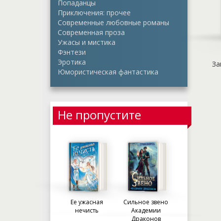
Попаданцы
Приключения: прочее
Современные любовные романы
Современная проза
Ужасы и мистика
Фэнтези
Эротика
За
Юмористическая фантастика
Не пропустите
Ее ужасная
Сильное звено
нечисть
Академии
Драконов