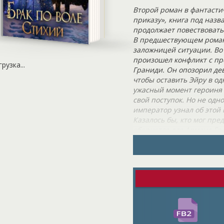
Второй роман в фантасти
приказу», книга под назв
продолжает повествовать
В предшествующем романе
заложницей ситуации. Во
произошел конфликт с пр
грузка...
Граниди. Он опозорил дев
чтобы оставить Эйру в од
ужасный момент героиня п
свой поступок. Но не од
император узнал об этой
Казалось бы, кто мог пре
обернется для Армана Г
ему брак с опороченной г
неба, повергла в смятен
ни малейшего восторга от
Эйринии, прославленной 
разделить свою жизнь с ч
сердцем. Арман Граниди,
ей публичное оскорблени
репутацию. Теперь же, во