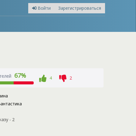
Войти
Зарегистрироваться
67%
телей
4
2
нина
антастика
азу - 2