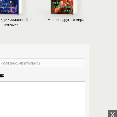
, когда на чаше весов – жизнь горячо любимого
перии? Сохранять молчание и бездействовать,
 Или, отринув предрассудки, пойти наперекор
к голосу своего сердца, пусть и бунтующего?
рдце Кирианской
Жена из другого мира
империи
того текста
а цитаты
ставка спойлера
X