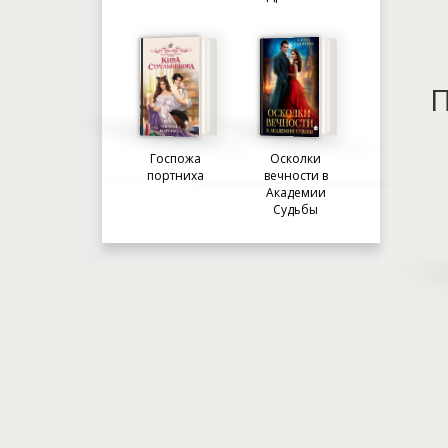
П
Госпожа
Осколки
портниха
вечности в
Академии
Судьбы