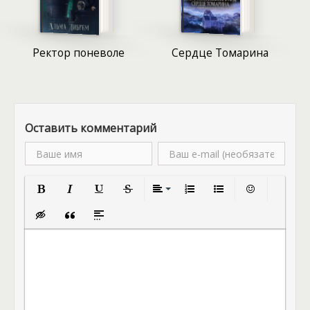
вызванная некими неведомыми магическими
флуктуациями, или же кто-то намеренно втягивает
ее в куда более сложную и опасную игру? Этот
Ректор поневоле
Сердце Томарина
вопрос не дает Александре покоя, требуя
немедленного и тщательного расследования.
Возможно, эта метка – не просто символ, а
ниточка, ведущая к разгадке не только ее
магического пути, но и темных тайн, скрытых за
Оставить комментарий
фасадом академической жизни и придворных
интриг.
Полужирный
Курсив
Подчеркнутый
Зачеркнутый
Выравнивание
Нумерованный список
Маркированный спис
Вставить смай
Вставка скрытого текста
Вставка цитаты
Вставка спойлера