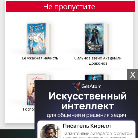
Не пропустите
Ее ужасная нечисть
Сильное звено Академии
Драконов
X
Госпожа портниха
Осколки вечности в
Академии Судьбы