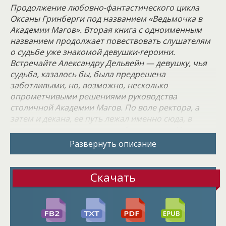
Продолжение любовно-фантастического цикла
Оксаны Гринберги под названием «Ведьмочка в
Академии Магов». Вторая книга с одноименным
названием продолжает повествовать слушателям
о судьбе уже знакомой девушки-героини.
Встречайте Александру Дельвейн — девушку, чья
судьба, казалось бы, была предрешена
заботливыми, но, возможно, несколько
опрометчивыми решениями руководства
столичной Академии Магов. По воле ректора, а
затем и декана, ее путь лежал именно сюда, в
самое сердце магического образования. И теперь,
оказавшись в этих величественных стенах,
Развернуть описание
Александра обращается к вам, будущим
союзникам, друзьям или, возможно, соперникам:
"Прошу любить и… давайте постараемся обойтись
Скачать
без чрезмерных жалоб".
Сама Александра, к слову, жаловаться тоже не
собирается. Ее недавнее пробуждение