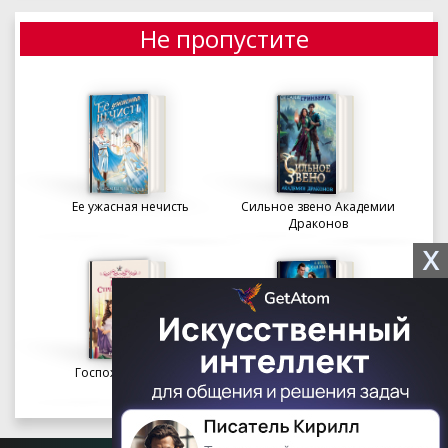
Не пропустите
Ее ужасная нечисть
Сильное звено Академии
Драконов
X
Госпожа портниха
Осколки вечности в
Академии Судьбы