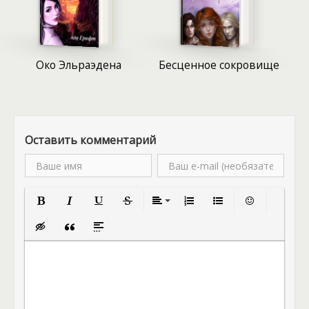
баланс между всеми этими, казалось бы,
несовместимыми задачами? Но, признаться
честно, даже среди всей этой сложной паутины
интриг, предательств и невесомых полетов,
Око Эльраэдена
Бесценное сокровище
существует одна опасность, которая пугает меня
куда больше, чем любая из вышеперечисленных.
Эта опасность – возможность влюбиться.
Влюбиться в того, кто может оказаться моим
злейшим врагом, или же того, кто, возможно,
Оставить комментарий
видит насквозь все мои планы. Такая перспектива
делает всю мою миссию еще более сложной и
непредсказуемой.
Полужирный
Курсив
Подчеркнутый
Зачеркнутый
Выравнивание
Нумерованный список
Маркированный спис
Вставить смай
Вставка скрытого текста
Вставка цитаты
Вставка спойлера