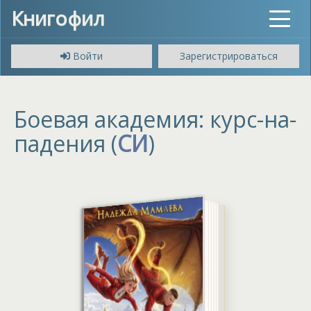
Книгофил
Toggle
navigat
Войти
Зарегистрироваться
Боевая академия: курс-на-
падения (
СИ
)