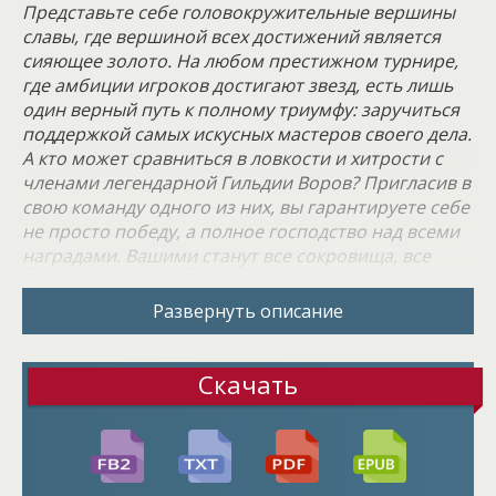
Представьте себе головокружительные вершины
славы, где вершиной всех достижений является
сияющее золото. На любом престижном турнире,
где амбиции игроков достигают звезд, есть лишь
один верный путь к полному триумфу: заручиться
поддержкой самых искусных мастеров своего дела.
А кто может сравниться в ловкости и хитрости с
членами легендарной Гильдии Воров? Пригласив в
свою команду одного из них, вы гарантируете себе
не просто победу, а полное господство над всеми
наградами. Вашими станут все сокровища, все
безделушки, весь блеск и роскошь, которые только
сможет вместить ваш самый вместительный
Развернуть описание
мешок. И, конечно, никакие награды не ускользнут
от вас, ведь вы несете их сами, на своих
собственных ногах, несущих вас к вершине успеха.
Скачать
Однако, моя цель простирается далеко за пределы
этого сверкающего изобилия. Мой взгляд
прикован к одному уникальному предмету –
величественному кубку, покоящемуся в самом