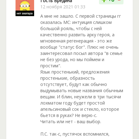
Гость Вредина
12 ноября 2021 01:33
А мне не зашло. С первой страницы гг
оказалась МС: интуиция слишком
большой рояль, чтобы с ней
качественно развить арку героя, а
мгновенная регенерация - это же
вообще "статус бог". Плюс не очень
заинтересовал посыл автора "в семье
не без урода, но мы поймем и
простим".
Язык простенький, предложения
простенькие, образность
отсутствует, будут как обычно
выдумывать новые названия обычным
вещам. И блин, неужели в три тысячи
лохматом году будет простой
апельсиновый сок и стекло, которое
бьется в руках? Не верю-с.
Читать или нет - ваш выбор.
П.С. так-с, пустячок вспомнился,