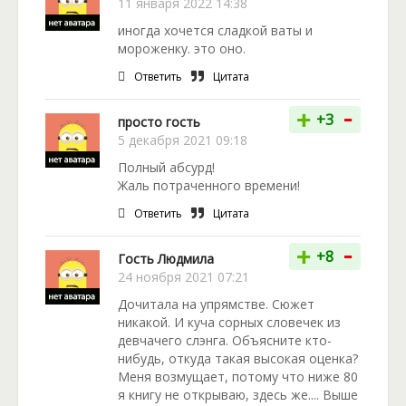
11 января 2022 14:38
иногда хочется сладкой ваты и
мороженку. это оно.
Ответить
Цитата
-
+
+3
просто гость
5 декабря 2021 09:18
Полный абсурд!
Жаль потраченного времени!
Ответить
Цитата
-
+
+8
Гость Людмила
24 ноября 2021 07:21
Дочитала на упрямстве. Сюжет
никакой. И куча сорных словечек из
девчачего слэнга. Объясните кто-
нибудь, откуда такая высокая оценка?
Меня возмущает, потому что ниже 80
я книгу не открываю, здесь же.... Выше