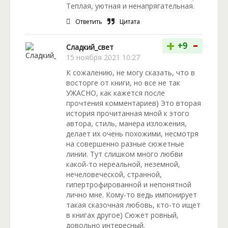
Теплая, уютная и ненапрягательная.
Ответить
Цитата
-
+
+9
Сладкий_свет
15 ноября 2021 10:27
К сожалению, не могу сказать, что в
восторге от книги, но все не так
УЖАСНО, как кажется после
прочтения комментариев) Это вторая
история прочитанная мной к этого
автора, стиль, манера изложения,
делает их очень похожими, несмотря
на совершенно разные сюжетные
линии. Тут слишком много любви
какой-то нереальной, неземной,
нечеловеческой, странной,
гипертрофированной и непонятной
лично мне. Кому-то ведь импонирует
такая сказочная любовь, кто-то ищет
в книгах другое) Сюжет ровный,
довольно интересный.