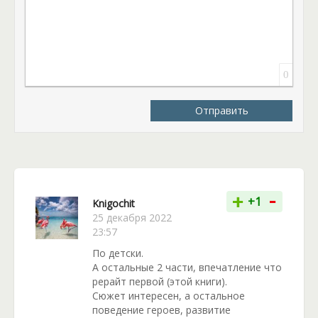
история, в которой присутствует замечательный
живой мир, который выглядит весьма необычно,
адекватная героиня и любовь, что способна раз и
навсегда изменить жизни двоих. Яркая и светлая
история, не слишком приторная, в стиле Ольги
0
Шерстобитовой. В итоге всех ждет хэппи-энд.
Отправить
-
+
+1
Knigochit
25 декабря 2022
23:57
По детски.
А остальные 2 части, впечатление что
рерайт первой (этой книги).
Сюжет интересен, а остальное
поведение героев, развитие