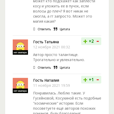
может кто подскажет как заплести
косу и уложить ее в пучок, если
волосы до плеч? Я вот никак не
смогла, а гг запросто. Может это
магия какая?
Ответить
Цитата
-
+
+2
Гость Татьяна
12 ноября 2021 00:32
Автор просто талантище.
Трогательно и увлекательно.
Ответить
Цитата
-
+
+1
Гость Наталия
11 ноября 2021 19:59
Понравилась. Люблю такие. У
Гусейновой, Косухиной есть подобные
"космические" истории. Если
посоветуете ещё авторов похожих
романов, буду благодарна!