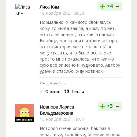
-
+
+4
Лиса Ким
16 ноября 2021 08:30
Нормально. У каждого свои вкусы:
кому-то книга зашла, а кому-то нет,
но это не значит, что книга плохая.
Вообще, мне нравятся книги автора,
но эта история мне не зашла. И не
могу сказать, что было всё плохо,
просто мне показалось, что как-то
сухо всё описано и нудновато. Автору
удачи и спасибо, жду новинок!
k1m.lis@yandex.ru
Ответить
Цитата
-
+
+3
Иванова Лариса
Вальдемаровна
15 ноября 2021 19:07
История очень хороша! Как раз в
ненастные, холодные, осенние вечера.