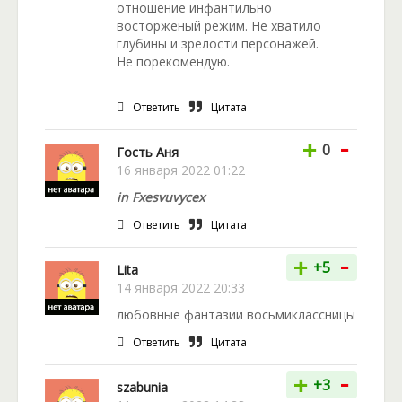
отношение инфантильно
восторженый режим. Не хватило
глубины и зрелости персонажей.
Не порекомендую.
Ответить
Цитата
-
+
0
Гость Аня
16 января 2022 01:22
in Fxesvuvycex
Ответить
Цитата
-
+
+5
Lita
14 января 2022 20:33
любовные фантазии восьмиклассницы
Ответить
Цитата
-
+
+3
szabunia