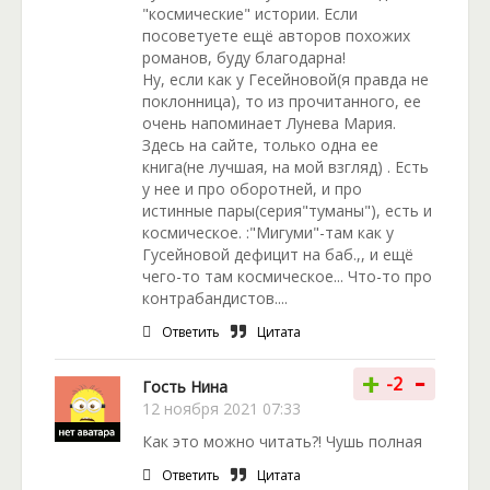
"космические" истории. Если
посоветуете ещё авторов похожих
романов, буду благодарна!
Ну, если как у Гесейновой(я правда не
поклонница), то из прочитанного, ее
очень напоминает Лунева Мария.
Здесь на сайте, только одна ее
книга(не лучшая, на мой взгляд) . Есть
у нее и про оборотней, и про
истинные пары(серия"туманы"), есть и
космическое. :"Мигуми"-там как у
Гусейновой дефицит на баб.,, и ещё
чего-то там космическое... Что-то про
контрабандистов....
Ответить
Цитата
-
+
-2
Гость Нина
12 ноября 2021 07:33
Как это можно читать?! Чушь полная
Ответить
Цитата