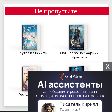
Не пропустите
Ее ужасная нечисть
Сильное звено Академии
Драконов
X
Госпожа портниха
Осколки вечности в
Академии Судьбы