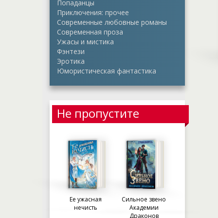
Попаданцы
Приключения: прочее
Современные любовные романы
Современная проза
Ужасы и мистика
Фэнтези
Эротика
Юмористическая фантастика
Не пропустите
Ее ужасная
Сильное звено
нечисть
Академии
Драконов