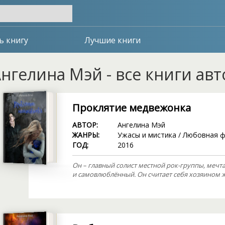
ь книгу
Лучшие книги
нгелина Мэй - все книги ав
Проклятие медвежонка
АВТОР:
Ангелина Мэй
ЖАНРЫ:
Ужасы и мистика
/
Любовная ф
ГОД:
2016
Он – главный солист местной рок-группы, мечт
и самовлюблённый. Он считает себя хозяином ж