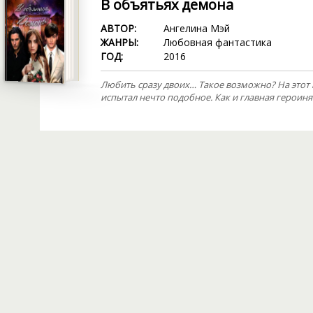
В объятьях демона
АВТОР:
Ангелина Мэй
ЖАНРЫ:
Любовная фантастика
ГОД:
2016
Любить сразу двоих… Такое возможно? На этот 
испытал нечто подобное. Как и главная героин