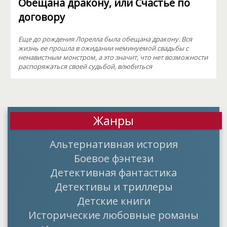
Обещана дракону, или Счастье по
договору
Еще до рождения Лорелла была обещана дракону. Вся
жизнь ее прошла в ожидании неминуемой свадьбы с
ненавистным монстром, а это значит, что нет возможности
распоряжаться своей судьбой, влюбиться
Жанры
Альтернативная история
Боевое фэнтези
Детективная фантастика
Детективы и триллеры
Детские книги
Исторические любовные романы