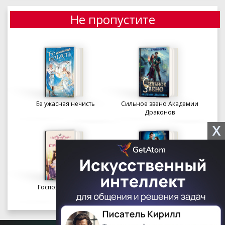
Не пропустите
Ее ужасная нечисть
Сильное звено Академии
Драконов
X
Госпожа портниха
Осколки вечности в
Академии Судьбы