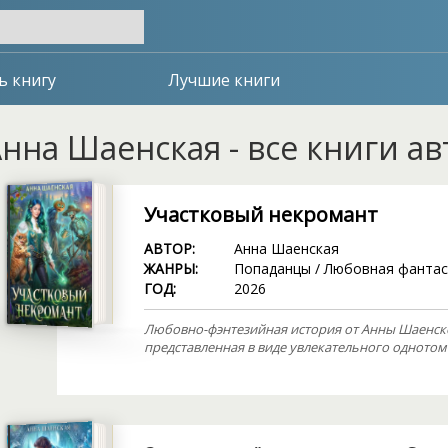
ь книгу
Лучшие книги
нна Шаенская - все книги а
Участковый некромант
АВТОР:
Анна Шаенская
ЖАНРЫ:
Попаданцы
/
Любовная фантас
ГОД:
2026
Любовно-фэнтезийная история от Анны Шаенско
представленная в виде увлекательного однотом