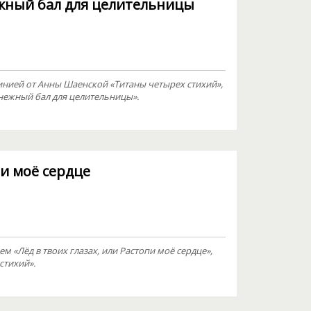
ежный бал для целительницы
инией от Анны Шаенской «Титаны четырех стихий»,
Снежный бал для целительницы».
пи моё сердце
 «Лёд в твоих глазах, или Растопи моё сердце»,
стихий».