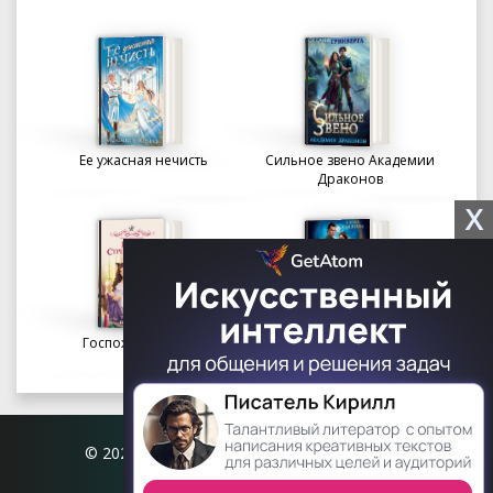
Ее ужасная нечисть
Сильное звено Академии
Драконов
X
Госпожа портниха
Осколки вечности в
Академии Судьбы
© 2026 Книгофил.орг | contact@knigofil.org